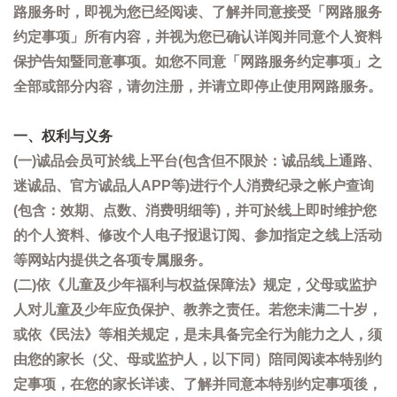
路服务时，即视为您已经阅读、了解并同意接受「网路服务
约定事项」所有内容，并视为您已确认详阅并同意个人资料
保护告知暨同意事项。如您不同意「网路服务约定事项」之
全部或部分内容，请勿注册，并请立即停止使用网路服务。
一、权利与义务
(一)诚品会员可於线上平台(包含但不限於：诚品线上通路、
迷诚品、官方诚品人APP等)进行个人消费纪录之帐户查询
(包含：效期、点数、消费明细等)，并可於线上即时维护您
的个人资料、修改个人电子报退订阅、参加指定之线上活动
等网站内提供之各项专属服务。
(二)依《儿童及少年福利与权益保障法》规定，父母或监护
人对儿童及少年应负保护、教养之责任。若您未满二十岁，
或依《民法》等相关规定，是未具备完全行为能力之人，须
由您的家长（父、母或监护人，以下同）陪同阅读本特别约
定事项，在您的家长详读、了解并同意本特别约定事项後，