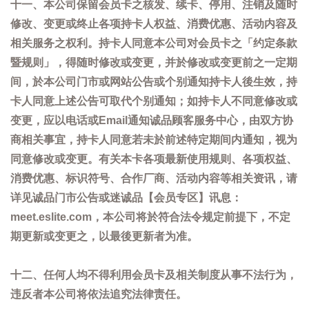
十一、本公司保留会员卡之核发、续卡、停用、注销及随时
修改、变更或终止各项持卡人权益、消费优惠、活动内容及
相关服务之权利。持卡人同意本公司对会员卡之「约定条款
暨规则」，得随时修改或变更，并於修改或变更前之一定期
间，於本公司门市或网站公告或个别通知持卡人後生效，持
卡人同意上述公告可取代个别通知；如持卡人不同意修改或
变更，应以电话或Email通知诚品顾客服务中心，由双方协
商相关事宜，持卡人同意若未於前述特定期间内通知，视为
同意修改或变更。有关本卡各项最新使用规则、各项权益、
消费优惠、标识符号、合作厂商、活动内容等相关资讯，请
详见诚品门市公告或迷诚品【会员专区】讯息：
meet.eslite.com，本公司将於符合法令规定前提下，不定
期更新或变更之，以最後更新者为准。
十二、任何人均不得利用会员卡及相关制度从事不法行为，
违反者本公司将依法追究法律责任。