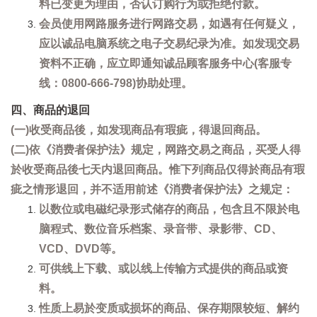
料已变更为理由，否认订购行为或拒绝付款。
会员使用网路服务进行网路交易，如遇有任何疑义，
应以诚品电脑系统之电子交易纪录为准。如发现交易
资料不正确，应立即通知诚品顾客服务中心(客服专
线：0800-666-798)协助处理。
四、商品的退回
(一)收受商品後，如发现商品有瑕疵，得退回商品。
(二)依《消费者保护法》规定，网路交易之商品，买受人得
於收受商品後七天内退回商品。惟下列商品仅得於商品有瑕
疵之情形退回，并不适用前述《消费者保护法》之规定：
以数位或电磁纪录形式储存的商品，包含且不限於电
脑程式、数位音乐档案、录音带、录影带、CD、
VCD、DVD等。
可供线上下载、或以线上传输方式提供的商品或资
料。
性质上易於变质或损坏的商品、保存期限较短、解约