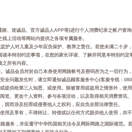
通路、迷诚品、官方诚品人APP等)进行个人消费纪录之帐户查
之线上活动等网站内提供之各项专属服务。
母或监护人对儿童及少年应负保护、教养之责任。若您未满二十岁
阅读本特别约定事项，在您的家长详读、了解并同意本特别约定
项之所有内容。
安全。诚品会员对於自己本身使用网路帐号及密码所为之一切行为
问题发生时，请立即通知诚品顾客服务中心(客服专线：0800-66
或提供给第三人知悉、或使用。除被冒用或盗用之情形外，使用
阅览、更改个人资料、参与各项活动，以及取得相关消费资讯、
，因而涉及犯罪或侵害他人之权利，应自负全部法律责任。
使用及享有，不得转让、转借或以任何方式提供他人使用，亦不
用网路服务，并应遵守中华民国相关法令及网际网路之国际规范。