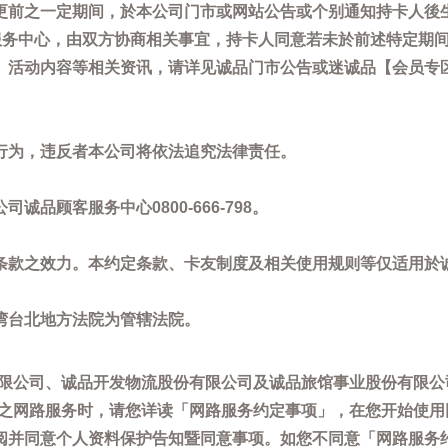
更前之一定期间，於本公司门市或网站公告或个别通知持卡人後
客服务中心，由双方协商相关事宜，持卡人同意若未於前述特定期
动内容等相关资讯，请详见诚品门市公告或迷诚品【会员专区】讯息：
。
行为，违反者本公司将依法追究法律责任。
品顾客服务中心0800-666-798。
条款之效力。本约定条款、卡友制度及相关使用规则等仅适用於
湾台北地方法院为管辖法院。
限公司、诚品开发物流股份有限公司及诚品旅馆事业股份有限公
供之网路服务时，请您详读「网路服务约定事项」，在您开始使
阅并同意个人资料保护告知暨同意事项。如您不同意「网路服务