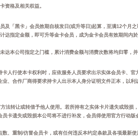
卡资格及相关权益。
员及「黑卡」会员效期自核发日(或升等日)起算，至满12个月之
计达指定金额，即可升等金卡会员，成为金卡会员有效期间内於
未达本公司指定之门槛，累计消费金额与消费次数将均归零，并
持卡人行使本卡权利时，应依服务人员要求出示实体会员卡、官
企业、合作厂商得要求持卡人出示本人身分证明文件正本，以利
任何方法转让或转借予他人使用。若所持有之实体卡片遗失或毁损
会员卡遗失或毁损本公司将不进行补发，会员得使用官方行动版
点数、重制/仿冒会员卡，或有任何违反本约定条款及各项最新使