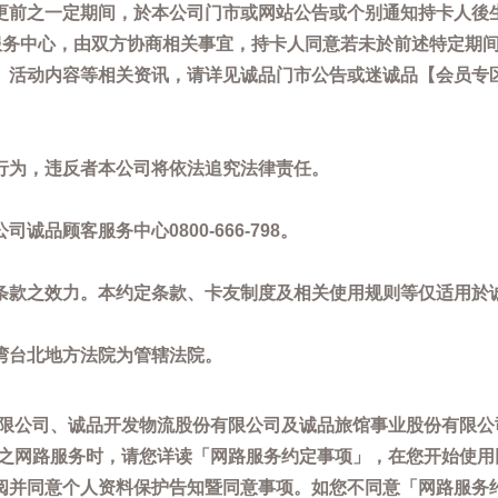
更前之一定期间，於本公司门市或网站公告或个别通知持卡人後
客服务中心，由双方协商相关事宜，持卡人同意若未於前述特定期
动内容等相关资讯，请详见诚品门市公告或迷诚品【会员专区】讯息：
。
行为，违反者本公司将依法追究法律责任。
品顾客服务中心0800-666-798。
条款之效力。本约定条款、卡友制度及相关使用规则等仅适用於
湾台北地方法院为管辖法院。
限公司、诚品开发物流股份有限公司及诚品旅馆事业股份有限公
供之网路服务时，请您详读「网路服务约定事项」，在您开始使
阅并同意个人资料保护告知暨同意事项。如您不同意「网路服务