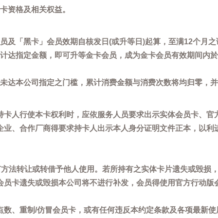
卡资格及相关权益。
员及「黑卡」会员效期自核发日(或升等日)起算，至满12个月之
计达指定金额，即可升等金卡会员，成为金卡会员有效期间内於
未达本公司指定之门槛，累计消费金额与消费次数将均归零，并
持卡人行使本卡权利时，应依服务人员要求出示实体会员卡、官
企业、合作厂商得要求持卡人出示本人身分证明文件正本，以利
任何方法转让或转借予他人使用。若所持有之实体卡片遗失或毁损
会员卡遗失或毁损本公司将不进行补发，会员得使用官方行动版
点数、重制/仿冒会员卡，或有任何违反本约定条款及各项最新使