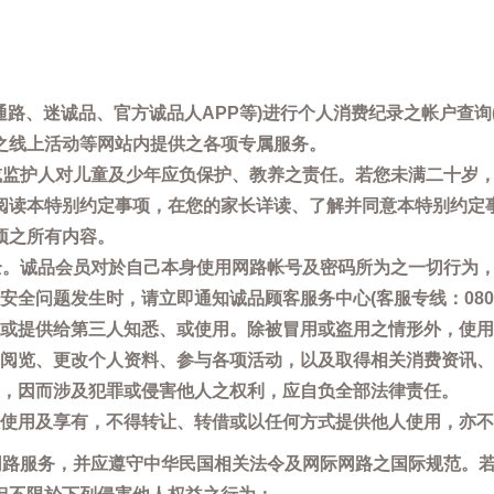
通路、迷诚品、官方诚品人APP等)进行个人消费纪录之帐户查
之线上活动等网站内提供之各项专属服务。
母或监护人对儿童及少年应负保护、教养之责任。若您未满二十岁
阅读本特别约定事项，在您的家长详读、了解并同意本特别约定
项之所有内容。
安全。诚品会员对於自己本身使用网路帐号及密码所为之一切行为
问题发生时，请立即通知诚品顾客服务中心(客服专线：0800-66
或提供给第三人知悉、或使用。除被冒用或盗用之情形外，使用
阅览、更改个人资料、参与各项活动，以及取得相关消费资讯、
，因而涉及犯罪或侵害他人之权利，应自负全部法律责任。
使用及享有，不得转让、转借或以任何方式提供他人使用，亦不
用网路服务，并应遵守中华民国相关法令及网际网路之国际规范。