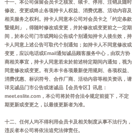
十一、本公司保留会员卡之核发、续卡、停用、注销及随时
修改、变更或终止各项持卡人权益、消费优惠、活动内容及
相关服务之权利。持卡人同意本公司对会员卡之「约定条款
暨规则」，得随时修改或变更，并於修改或变更前之一定期
间，於本公司门市或网站公告或个别通知持卡人後生效，持
卡人同意上述公告可取代个别通知；如持卡人不同意修改或
变更，应以电话或Email通知诚品顾客服务中心，由双方协
商相关事宜，持卡人同意若未於前述特定期间内通知，视为
同意修改或变更。有关本卡各项最新使用规则、各项权益、
消费优惠、标识符号、合作厂商、活动内容等相关资讯，请
详见诚品门市公告或迷诚品【会员专区】讯息：
meet.eslite.com，本公司将於符合法令规定前提下，不定
期更新或变更之，以最後更新者为准。
十二、任何人均不得利用会员卡及相关制度从事不法行为，
违反者本公司将依法追究法律责任。