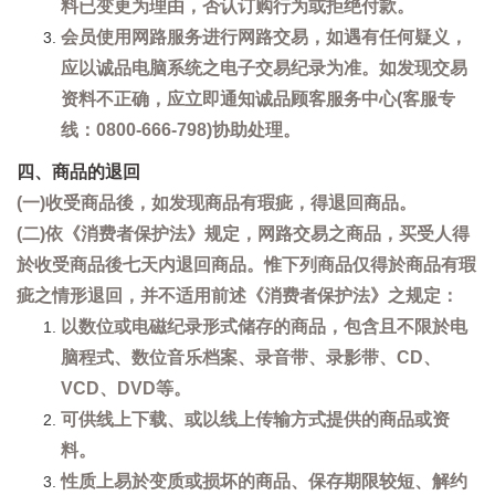
料已变更为理由，否认订购行为或拒绝付款。
会员使用网路服务进行网路交易，如遇有任何疑义，
应以诚品电脑系统之电子交易纪录为准。如发现交易
资料不正确，应立即通知诚品顾客服务中心(客服专
线：0800-666-798)协助处理。
四、商品的退回
(一)收受商品後，如发现商品有瑕疵，得退回商品。
(二)依《消费者保护法》规定，网路交易之商品，买受人得
於收受商品後七天内退回商品。惟下列商品仅得於商品有瑕
疵之情形退回，并不适用前述《消费者保护法》之规定：
以数位或电磁纪录形式储存的商品，包含且不限於电
脑程式、数位音乐档案、录音带、录影带、CD、
VCD、DVD等。
可供线上下载、或以线上传输方式提供的商品或资
料。
性质上易於变质或损坏的商品、保存期限较短、解约