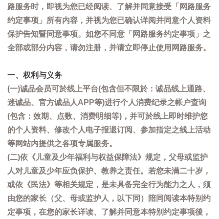
路服务时，即视为您已经阅读、了解并同意接受「网路服务
约定事项」所有内容，并视为您已确认详阅并同意个人资料
保护告知暨同意事项。如您不同意「网路服务约定事项」之
全部或部分内容，请勿注册，并请立即停止使用网路服务。
一、权利与义务
(一)诚品会员可於线上平台(包含但不限於：诚品线上通路、
迷诚品、官方诚品人APP等)进行个人消费纪录之帐户查询
(包含：效期、点数、消费明细等)，并可於线上即时维护您
的个人资料、修改个人电子报退订阅、参加指定之线上活动
等网站内提供之各项专属服务。
(二)依《儿童及少年福利与权益保障法》规定，父母或监护
人对儿童及少年应负保护、教养之责任。若您未满二十岁，
或依《民法》等相关规定，是未具备完全行为能力之人，须
由您的家长（父、母或监护人，以下同）陪同阅读本特别约
定事项，在您的家长详读、了解并同意本特别约定事项後，