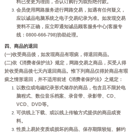
料已变更为理由，否认订购行为或拒绝付款。
会员使用网路服务进行网路交易，如遇有任何疑义，
应以诚品电脑系统之电子交易纪录为准。如发现交易
资料不正确，应立即通知诚品顾客服务中心(客服专
线：0800-666-798)协助处理。
四、商品的退回
(一)收受商品後，如发现商品有瑕疵，得退回商品。
(二)依《消费者保护法》规定，网路交易之商品，买受人得
於收受商品後七天内退回商品。惟下列商品仅得於商品有瑕
疵之情形退回，并不适用前述《消费者保护法》之规定：
以数位或电磁纪录形式储存的商品，包含且不限於电
脑程式、数位音乐档案、录音带、录影带、CD、
VCD、DVD等。
可供线上下载、或以线上传输方式提供的商品或资
料。
性质上易於变质或损坏的商品、保存期限较短、解约