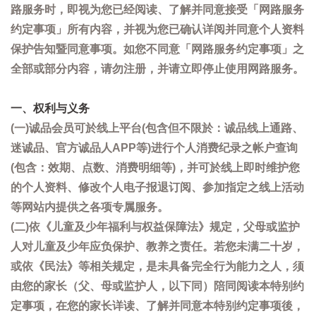
路服务时，即视为您已经阅读、了解并同意接受「网路服务
约定事项」所有内容，并视为您已确认详阅并同意个人资料
保护告知暨同意事项。如您不同意「网路服务约定事项」之
全部或部分内容，请勿注册，并请立即停止使用网路服务。
一、权利与义务
(一)诚品会员可於线上平台(包含但不限於：诚品线上通路、
迷诚品、官方诚品人APP等)进行个人消费纪录之帐户查询
(包含：效期、点数、消费明细等)，并可於线上即时维护您
的个人资料、修改个人电子报退订阅、参加指定之线上活动
等网站内提供之各项专属服务。
(二)依《儿童及少年福利与权益保障法》规定，父母或监护
人对儿童及少年应负保护、教养之责任。若您未满二十岁，
或依《民法》等相关规定，是未具备完全行为能力之人，须
由您的家长（父、母或监护人，以下同）陪同阅读本特别约
定事项，在您的家长详读、了解并同意本特别约定事项後，