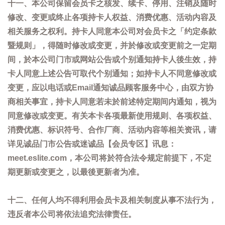
十一、本公司保留会员卡之核发、续卡、停用、注销及随时
修改、变更或终止各项持卡人权益、消费优惠、活动内容及
相关服务之权利。持卡人同意本公司对会员卡之「约定条款
暨规则」，得随时修改或变更，并於修改或变更前之一定期
间，於本公司门市或网站公告或个别通知持卡人後生效，持
卡人同意上述公告可取代个别通知；如持卡人不同意修改或
变更，应以电话或Email通知诚品顾客服务中心，由双方协
商相关事宜，持卡人同意若未於前述特定期间内通知，视为
同意修改或变更。有关本卡各项最新使用规则、各项权益、
消费优惠、标识符号、合作厂商、活动内容等相关资讯，请
详见诚品门市公告或迷诚品【会员专区】讯息：
meet.eslite.com，本公司将於符合法令规定前提下，不定
期更新或变更之，以最後更新者为准。
十二、任何人均不得利用会员卡及相关制度从事不法行为，
违反者本公司将依法追究法律责任。