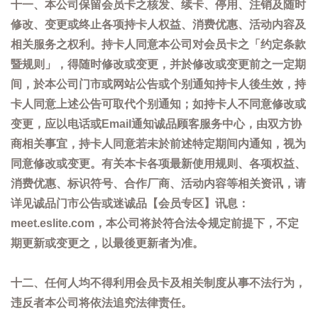
十一、本公司保留会员卡之核发、续卡、停用、注销及随时
修改、变更或终止各项持卡人权益、消费优惠、活动内容及
相关服务之权利。持卡人同意本公司对会员卡之「约定条款
暨规则」，得随时修改或变更，并於修改或变更前之一定期
间，於本公司门市或网站公告或个别通知持卡人後生效，持
卡人同意上述公告可取代个别通知；如持卡人不同意修改或
变更，应以电话或Email通知诚品顾客服务中心，由双方协
商相关事宜，持卡人同意若未於前述特定期间内通知，视为
同意修改或变更。有关本卡各项最新使用规则、各项权益、
消费优惠、标识符号、合作厂商、活动内容等相关资讯，请
详见诚品门市公告或迷诚品【会员专区】讯息：
meet.eslite.com，本公司将於符合法令规定前提下，不定
期更新或变更之，以最後更新者为准。
十二、任何人均不得利用会员卡及相关制度从事不法行为，
违反者本公司将依法追究法律责任。