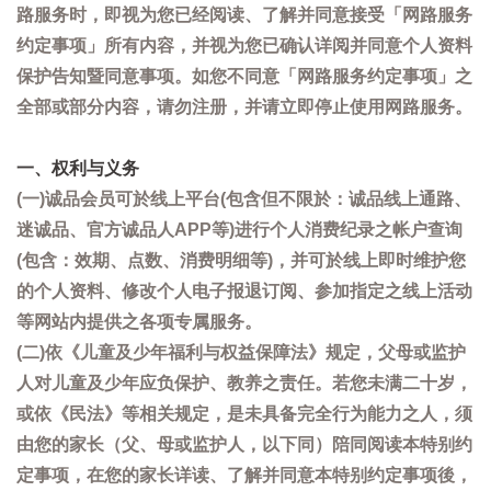
路服务时，即视为您已经阅读、了解并同意接受「网路服务
约定事项」所有内容，并视为您已确认详阅并同意个人资料
保护告知暨同意事项。如您不同意「网路服务约定事项」之
全部或部分内容，请勿注册，并请立即停止使用网路服务。
一、权利与义务
(一)诚品会员可於线上平台(包含但不限於：诚品线上通路、
迷诚品、官方诚品人APP等)进行个人消费纪录之帐户查询
(包含：效期、点数、消费明细等)，并可於线上即时维护您
的个人资料、修改个人电子报退订阅、参加指定之线上活动
等网站内提供之各项专属服务。
(二)依《儿童及少年福利与权益保障法》规定，父母或监护
人对儿童及少年应负保护、教养之责任。若您未满二十岁，
或依《民法》等相关规定，是未具备完全行为能力之人，须
由您的家长（父、母或监护人，以下同）陪同阅读本特别约
定事项，在您的家长详读、了解并同意本特别约定事项後，