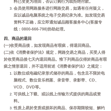
料已变更为理由，否认订购行为或拒绝付款。
会员使用网路服务进行网路交易，如遇有任何疑义，
应以诚品电脑系统之电子交易纪录为准。如发现交易
资料不正确，应立即通知诚品顾客服务中心(客服专
线：0800-666-798)协助处理。
四、商品的退回
(一)收受商品後，如发现商品有瑕疵，得退回商品。
(二)依《消费者保护法》规定，网路交易之商品，买受人得
於收受商品後七天内退回商品。惟下列商品仅得於商品有瑕
疵之情形退回，并不适用前述《消费者保护法》之规定：
以数位或电磁纪录形式储存的商品，包含且不限於电
脑程式、数位音乐档案、录音带、录影带、CD、
VCD、DVD等。
可供线上下载、或以线上传输方式提供的商品或资
料。
性质上易於变质或损坏的商品、保存期限较短、解约