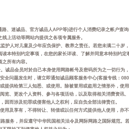
通路、迷诚品、官方诚品人APP等)进行个人消费纪录之帐户查
之线上活动等网站内提供之各项专属服务。
母或监护人对儿童及少年应负保护、教养之责任。若您未满二十岁
阅读本特别约定事项，在您的家长详读、了解并同意本特别约定
项之所有内容。
安全。诚品会员对於自己本身使用网路帐号及密码所为之一切行为
问题发生时，请立即通知诚品顾客服务中心(客服专线：0800-66
或提供给第三人知悉、或使用。除被冒用或盗用之情形外，使用
阅览、更改个人资料、参与各项活动，以及取得相关消费资讯、
，因而涉及犯罪或侵害他人之权利，应自负全部法律责任。
使用及享有，不得转让、转借或以任何方式提供他人使用，亦不
用网路服务，并应遵守中华民国相关法令及网际网路之国际规范。