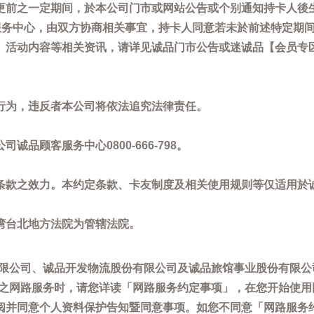
更前之一定期间，於本公司门市或网站公告或个别通知持卡人後
客服务中心，由双方协商相关事宜，持卡人同意若未於前述特定期
动内容等相关资讯，请详见诚品门市公告或迷诚品【会员专区】讯息：
。
行为，违反者本公司将依法追究法律责任。
品顾客服务中心0800-666-798。
条款之效力。本约定条款、卡友制度及相关使用规则等仅适用於
湾台北地方法院为管辖法院。
限公司、诚品开发物流股份有限公司及诚品旅馆事业股份有限公
供之网路服务时，请您详读「网路服务约定事项」，在您开始使
阅并同意个人资料保护告知暨同意事项。如您不同意「网路服务