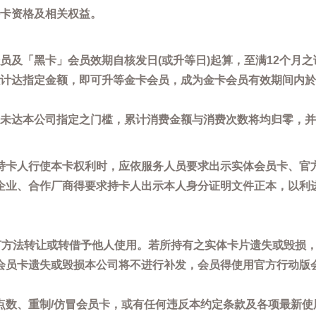
卡资格及相关权益。
员及「黑卡」会员效期自核发日(或升等日)起算，至满12个月之
计达指定金额，即可升等金卡会员，成为金卡会员有效期间内於
未达本公司指定之门槛，累计消费金额与消费次数将均归零，并
持卡人行使本卡权利时，应依服务人员要求出示实体会员卡、官
企业、合作厂商得要求持卡人出示本人身分证明文件正本，以利
任何方法转让或转借予他人使用。若所持有之实体卡片遗失或毁损
会员卡遗失或毁损本公司将不进行补发，会员得使用官方行动版
点数、重制/仿冒会员卡，或有任何违反本约定条款及各项最新使