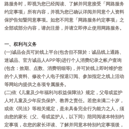
路服务时，即视为您已经阅读、了解并同意接受「网路服务
约定事项」所有内容，并视为您已确认详阅并同意个人资料
保护告知暨同意事项。如您不同意「网路服务约定事项」之
全部或部分内容，请勿注册，并请立即停止使用网路服务。
一、权利与义务
(一)诚品会员可於线上平台(包含但不限於：诚品线上通路、
迷诚品、官方诚品人APP等)进行个人消费纪录之帐户查询
(包含：效期、点数、消费明细等)，并可於线上即时维护您
的个人资料、修改个人电子报退订阅、参加指定之线上活动
等网站内提供之各项专属服务。
(二)依《儿童及少年福利与权益保障法》规定，父母或监护
人对儿童及少年应负保护、教养之责任。若您未满二十岁，
或依《民法》等相关规定，是未具备完全行为能力之人，须
由您的家长（父、母或监护人，以下同）陪同阅读本特别约
定事项，在您的家长详读、了解并同意本特别约定事项後，