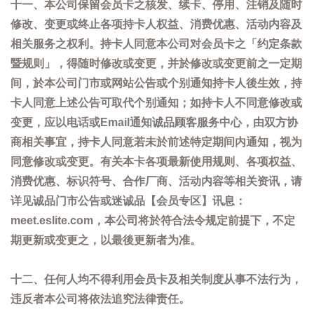
十一、本公司保留会员卡之核发、续卡、停用、注销及随时
修改、变更或终止各项持卡人权益、消费优惠、活动内容及
相关服务之权利。持卡人同意本公司对会员卡之「约定条款
暨规则」，得随时修改或变更，并於修改或变更前之一定期
间，於本公司门市或网站公告或个别通知持卡人後生效，持
卡人同意上述公告可取代个别通知；如持卡人不同意修改或
变更，应以电话或Email通知诚品顾客服务中心，由双方协
商相关事宜，持卡人同意若未於前述特定期间内通知，视为
同意修改或变更。有关本卡各项最新使用规则、各项权益、
消费优惠、标识符号、合作厂商、活动内容等相关资讯，请
详见诚品门市公告或迷诚品【会员专区】讯息：
meet.eslite.com，本公司将於符合法令规定前提下，不定
期更新或变更之，以最後更新者为准。
十二、任何人均不得利用会员卡及相关制度从事不法行为，
违反者本公司将依法追究法律责任。