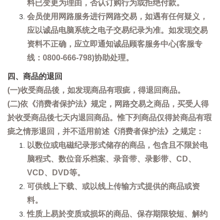
料已变更为理由，否认订购行为或拒绝付款。
会员使用网路服务进行网路交易，如遇有任何疑义，
应以诚品电脑系统之电子交易纪录为准。如发现交易
资料不正确，应立即通知诚品顾客服务中心(客服专
线：0800-666-798)协助处理。
四、商品的退回
(一)收受商品後，如发现商品有瑕疵，得退回商品。
(二)依《消费者保护法》规定，网路交易之商品，买受人得
於收受商品後七天内退回商品。惟下列商品仅得於商品有瑕
疵之情形退回，并不适用前述《消费者保护法》之规定：
以数位或电磁纪录形式储存的商品，包含且不限於电
脑程式、数位音乐档案、录音带、录影带、CD、
VCD、DVD等。
可供线上下载、或以线上传输方式提供的商品或资
料。
性质上易於变质或损坏的商品、保存期限较短、解约