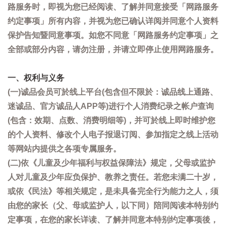
路服务时，即视为您已经阅读、了解并同意接受「网路服务
约定事项」所有内容，并视为您已确认详阅并同意个人资料
保护告知暨同意事项。如您不同意「网路服务约定事项」之
全部或部分内容，请勿注册，并请立即停止使用网路服务。
一、权利与义务
(一)诚品会员可於线上平台(包含但不限於：诚品线上通路、
迷诚品、官方诚品人APP等)进行个人消费纪录之帐户查询
(包含：效期、点数、消费明细等)，并可於线上即时维护您
的个人资料、修改个人电子报退订阅、参加指定之线上活动
等网站内提供之各项专属服务。
(二)依《儿童及少年福利与权益保障法》规定，父母或监护
人对儿童及少年应负保护、教养之责任。若您未满二十岁，
或依《民法》等相关规定，是未具备完全行为能力之人，须
由您的家长（父、母或监护人，以下同）陪同阅读本特别约
定事项，在您的家长详读、了解并同意本特别约定事项後，