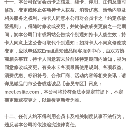
十一、本公司保留会员卡之核发、续卡、停用、注销及随时
修改、变更或终止各项持卡人权益、消费优惠、活动内容及
相关服务之权利。持卡人同意本公司对会员卡之「约定条款
暨规则」，得随时修改或变更，并於修改或变更前之一定期
间，於本公司门市或网站公告或个别通知持卡人後生效，持
卡人同意上述公告可取代个别通知；如持卡人不同意修改或
变更，应以电话或Email通知诚品顾客服务中心，由双方协
商相关事宜，持卡人同意若未於前述特定期间内通知，视为
同意修改或变更。有关本卡各项最新使用规则、各项权益、
消费优惠、标识符号、合作厂商、活动内容等相关资讯，请
详见诚品门市公告或迷诚品【会员专区】讯息：
meet.eslite.com，本公司将於符合法令规定前提下，不定
期更新或变更之，以最後更新者为准。
十二、任何人均不得利用会员卡及相关制度从事不法行为，
违反者本公司将依法追究法律责任。