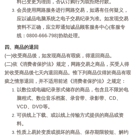
料已变更为理由，否认订购行为或拒绝付款。
会员使用网路服务进行网路交易，如遇有任何疑义，
应以诚品电脑系统之电子交易纪录为准。如发现交易
资料不正确，应立即通知诚品顾客服务中心(客服专
线：0800-666-798)协助处理。
四、商品的退回
(一)收受商品後，如发现商品有瑕疵，得退回商品。
(二)依《消费者保护法》规定，网路交易之商品，买受人得
於收受商品後七天内退回商品。惟下列商品仅得於商品有瑕
疵之情形退回，并不适用前述《消费者保护法》之规定：
以数位或电磁纪录形式储存的商品，包含且不限於电
脑程式、数位音乐档案、录音带、录影带、CD、
VCD、DVD等。
可供线上下载、或以线上传输方式提供的商品或资
料。
性质上易於变质或损坏的商品、保存期限较短、解约