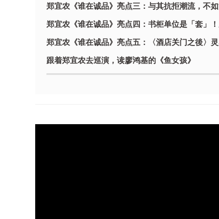
郑宜农《谁在诚品》亮点三：与其抗拒潮流，不如
郑宜农《谁在诚品》亮点四：书柜单位是「套」！
郑宜农《谁在诚品》亮点五：〈酒店关门之後〉灵
跟着郑宜农去巡演，读廖鸿基的《鱼女孩》