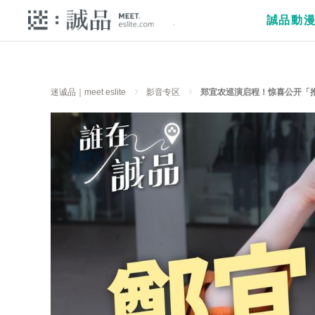
誠品動
迷诚品｜meet eslite
影音专区
郑宜农巡演启程！惊喜公开「推