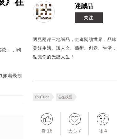
孩》在
迷誠品
关注
遇見兩岸三地誠品，走進閱讀世界，品味
美好生活。讓人文、藝術、創意、生活，
书欲」，购
點亮你的光譜人生！
也趁着录制
YouTube
谁在诚品
16
7
4
赞
大心
哇