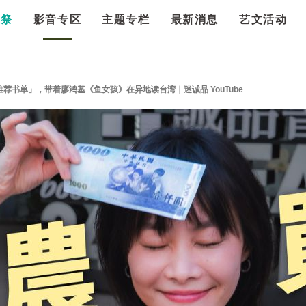
漫祭
影音专区
主题专栏
最新消息
艺文活动
荐书单」，带着廖鸿基《鱼女孩》在异地读台湾｜迷诚品 YouTube