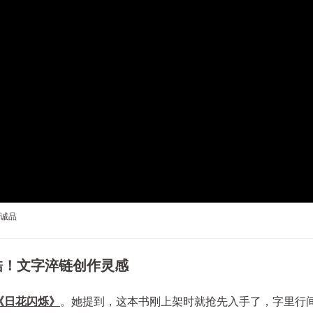
在诚品
酷！文字淬链创作灵感
《日花闪烁》
。她提到，这本书刚上架时就抢先入手了，字里行