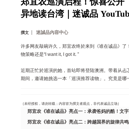
郑宜农巡演启程！惊喜公开
异地读台湾｜迷诚品 YouTub
迷誠品內容中心
撰文
许多网友敲碗许久，郑宜农终於来到《谁在诚品》了！
物策略还是“I want it, I got it. ”
近期正忙於巡演的她，首站即将登陆澳洲。带着从忐
期间，邀请她挑选一本「巡演推荐读物」。究竟是哪
｛未经授权，请勿转载；内容皆为撰文者观点，非代表诚品立场｝
郑宜农《谁在诚品》亮点一：承袭爸妈的酷！文字
郑宜农《谁在诚品》亮点二：跨越国界的旋律共鸣