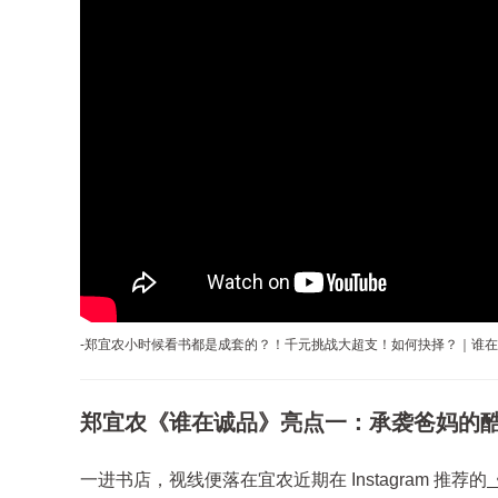
-郑宜农小时候看书都是成套的？！千元挑战大超支！如何抉择？｜谁
郑宜农《谁在诚品》亮点一：承袭爸妈的
一进书店，视线便落在宜农近期在 Instagram 推荐的