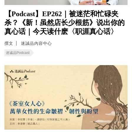
【Podcast】EP262｜被迷茫和忙碌夹
杀？《新！虽然店长少根筋》说出你的
真心话｜今天读什麽〈职涯真心话〉
撰文
迷誠品內容中心
迷诚品Podcast