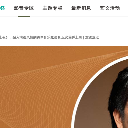
漫祭
影音专区
主题专栏
最新消息
艺文活动
白露爵士夜》，融入港都风情的跨界音乐魔法 ft.卫武营爵士周｜放送观点