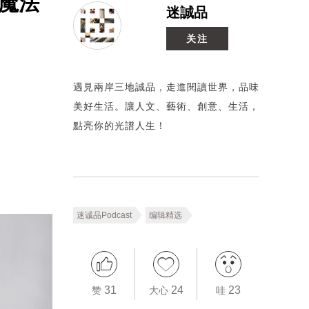
乐魔法
迷誠品
关注
遇見兩岸三地誠品，走進閱讀世界，品味
美好生活。讓人文、藝術、創意、生活，
點亮你的光譜人生！
迷诚品Podcast
编辑精选
31
24
23
赞
大心
哇