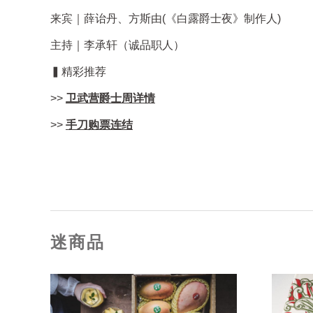
来宾｜薛诒丹、方斯由(《白露爵士夜》制作人)
主持｜李承轩（诚品职人）
▍精彩推荐
>>
卫武营爵士周详情
>>
手刀购票连结
迷商品