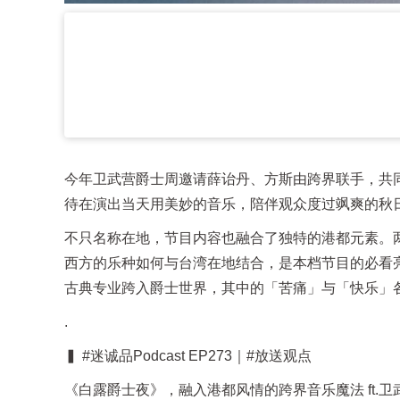
今年卫武营爵士周邀请薛诒丹、方斯由跨界联手，共
待在演出当天用美妙的音乐，陪伴观众度过飒爽的秋
不只名称在地，节目内容也融合了独特的港都元素。
西方的乐种如何与台湾在地结合，是本档节目的必看亮点
古典专业跨入爵士世界，其中的「苦痛」与「快乐」
.
▍ #迷诚品Podcast EP273｜#放送观点
《白露爵士夜》，融入港都风情的跨界音乐魔法 ft.卫