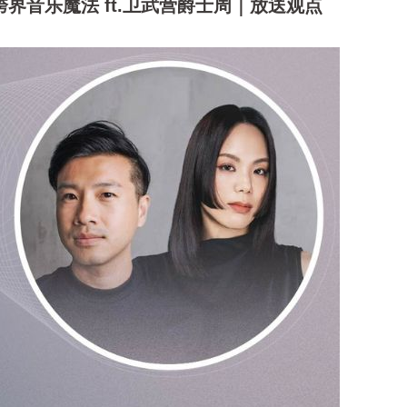
跨界音乐魔法 ft.卫武营爵士周｜放送观点