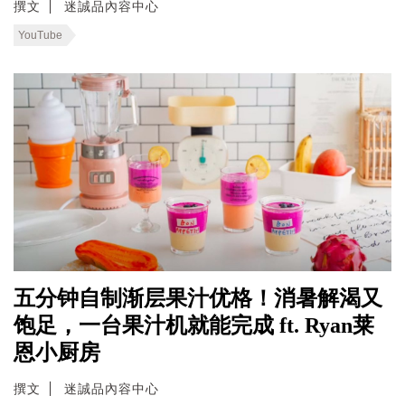
撰文
迷誠品內容中心
YouTube
五分钟自制渐层果汁优格！消暑解渴又
饱足，一台果汁机就能完成 ft. Ryan莱
恩小厨房
撰文
迷誠品內容中心