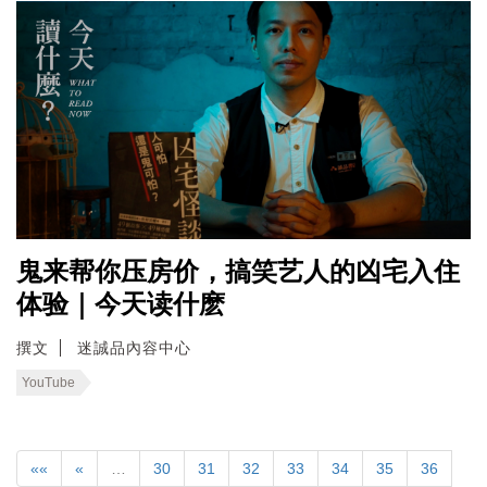
鬼来帮你压房价，搞笑艺人的凶宅入住
体验｜今天读什麽
撰文
迷誠品內容中心
YouTube
««
«
…
30
31
32
33
34
35
36