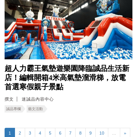
超人力霸王氣墊遊樂園降臨誠品生活新
店！編輯開箱4米高氣墊溜滑梯，放電
首選寒假親子景點
撰文
迷誠品內容中心
誠品專欄
藝文活動
1
2
3
4
5
6
7
8
9
10
…
»