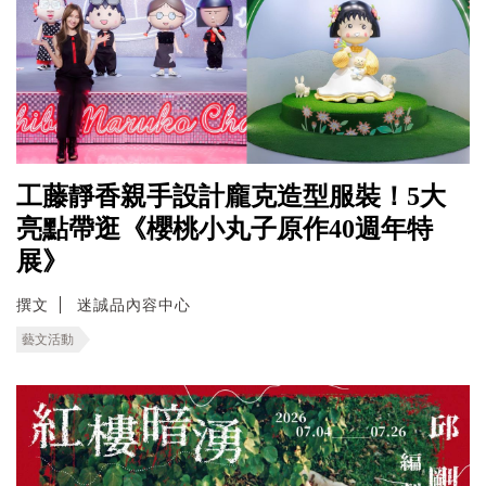
工藤靜香親手設計龐克造型服裝！5大
亮點帶逛《櫻桃小丸子原作40週年特
展》
撰文
迷誠品內容中心
藝文活動