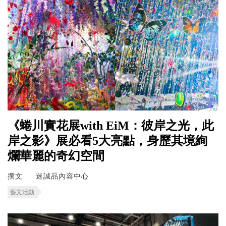
《蜷川實花展with EiM：彼岸之光，此
岸之影》展必看5大亮點，身歷其境絢
爛華麗的奇幻空間
撰文
迷誠品內容中心
藝文活動