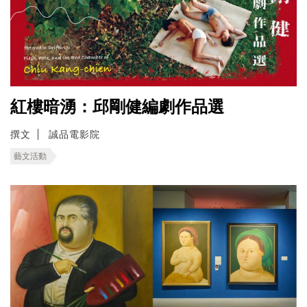
紅樓暗湧：邱剛健編劇作品選
撰文
誠品電影院
藝文活動