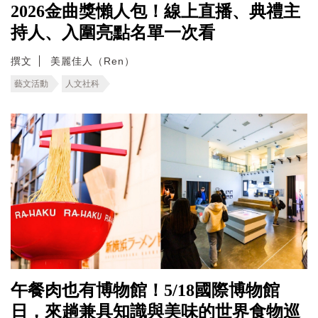
2026金曲獎懶人包！線上直播、典禮主
持人、入圍亮點名單一次看
撰文
美麗佳人（Ren）
藝文活動
人文社科
午餐肉也有博物館！5/18國際博物館
日，來趟兼具知識與美味的世界食物巡