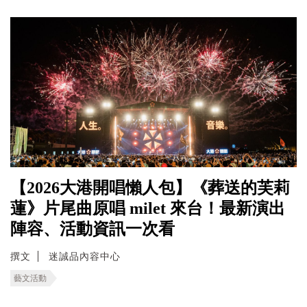
【2026大港開唱懶人包】《葬送的芙莉
蓮》片尾曲原唱 milet 來台！最新演出
陣容、活動資訊一次看
撰文
迷誠品內容中心
藝文活動