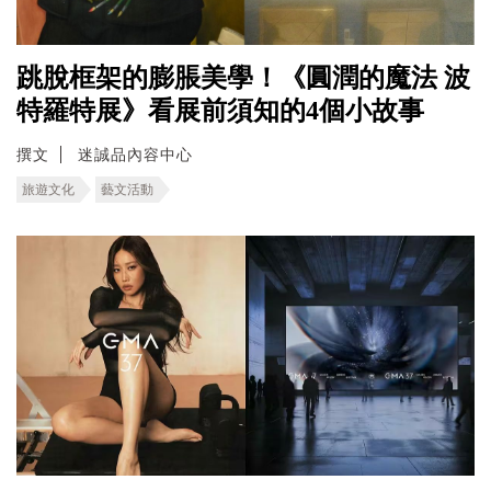
跳脫框架的膨脹美學！《圓潤的魔法 波
特羅特展》看展前須知的4個小故事
撰文
迷誠品內容中心
旅遊文化
藝文活動