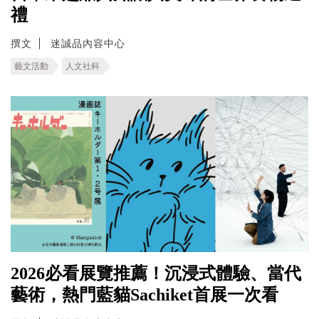
禮
撰文
迷誠品內容中心
藝文活動
人文社科
2026必看展覽推薦！沉浸式體驗、當代
藝術，熱門藍貓Sachiket首展一次看