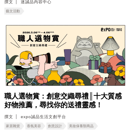
撰文
迷誠品內容中心
藝文活動
職人選物賞：創意交織尋禮║十大質感
好物推薦，尋找你的送禮靈感！
撰文
expo誠品生活文創平台
家居雜貨
香氛美容
創意設計
美妝保養類商品