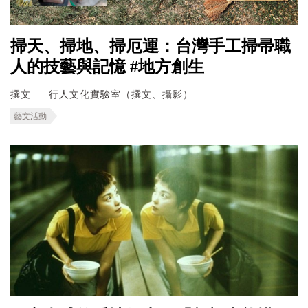
掃天、掃地、掃厄運：台灣手工掃帚職
人的技藝與記憶 #地方創生
撰文
行人文化實驗室（撰文、攝影）
藝文活動