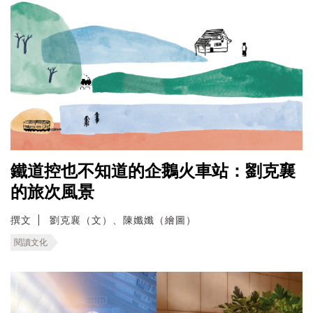
鐵道控也不知道的企鵝火車站：劉克襄
的旅次風景
撰文
劉克襄（文）、陳孅孅（繪圖）
閱讀文化