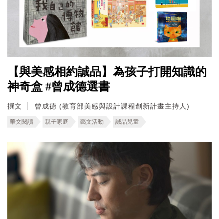
【與美感相約誠品】為孩子打開知識的
神奇盒 #曾成德選書
撰文
曾成德 (教育部美感與設計課程創新計畫主持人)
華文閱讀
親子家庭
藝文活動
誠品兒童