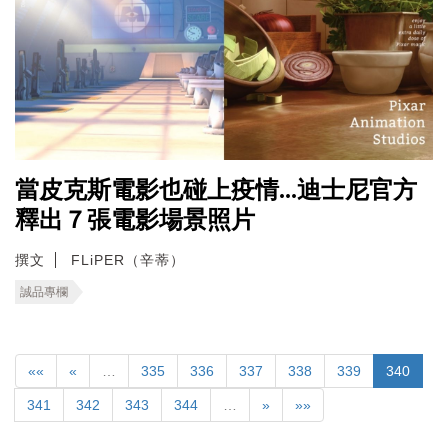
當皮克斯電影也碰上疫情...迪士尼官方
釋出７張電影場景照片
撰文
FLiPER（辛蒂）
誠品專欄
««
«
…
335
336
337
338
339
340
341
342
343
344
…
»
»»