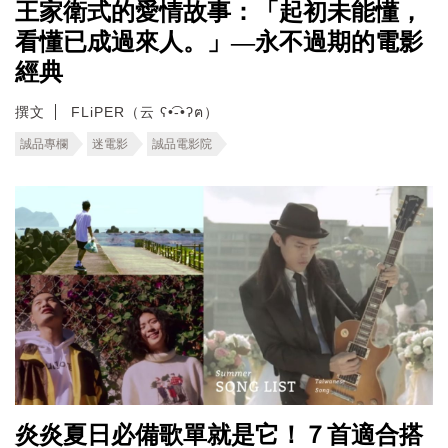
王家衛式的愛情故事：「起初未能懂，
看懂已成過來人。」—永不過期的電影
經典
撰文
FLiPER（云 ʕ•͡-•ʔฅ）
誠品專欄
迷電影
誠品電影院
炎炎夏日必備歌單就是它！７首適合搭