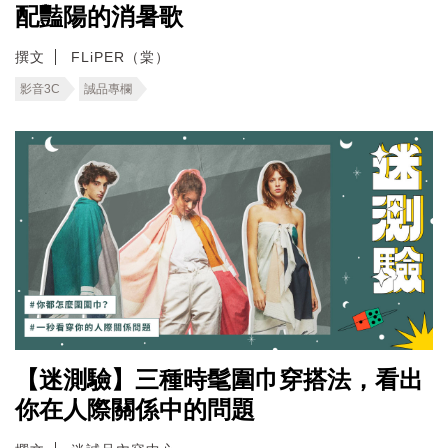
配豔陽的消暑歌
撰文
FLiPER（棠）
影音3C
誠品專欄
【迷測驗】三種時髦圍巾穿搭法，看出
你在人際關係中的問題