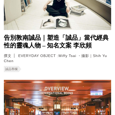
告別敦南誠品｜塑造「誠品」當代經典
性的靈魂人物 – 知名文案 李欣頻
撰文
EVERYDAY OBJECT :Miffy Tsai ・攝影｜Shih Yu
Chen
誠品專欄