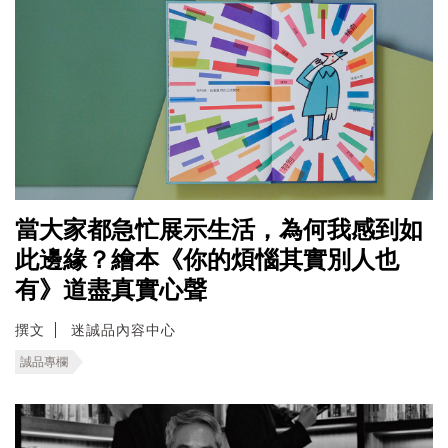
當大家都急忙展示生活，為何我感到如
此邊緣？繪本《你的煩惱其實別人也
有》道盡真實心聲
撰文
迷誠品內容中心
誠品專欄