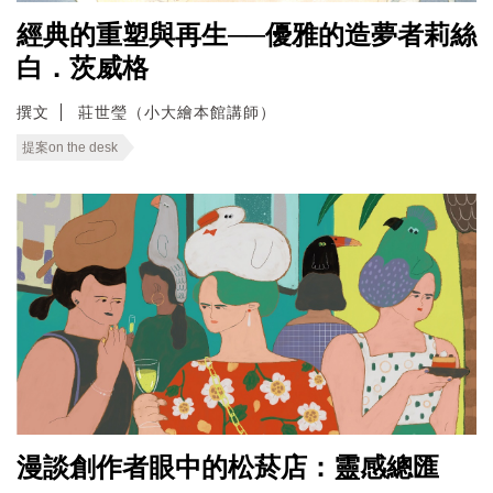
經典的重塑與再生──優雅的造夢者莉絲
白．茨威格
撰文
莊世瑩（小大繪本館講師）
提案on the desk
漫談創作者眼中的松菸店：靈感總匯