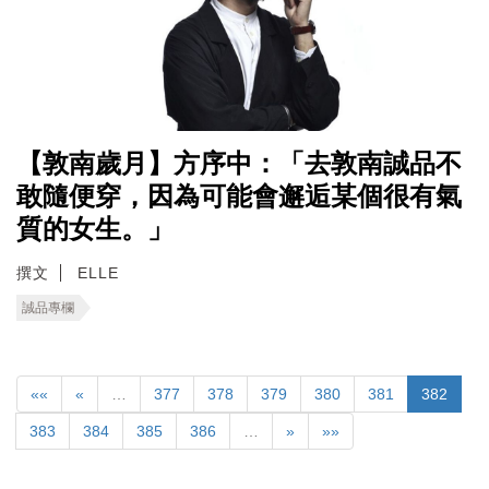
【敦南歲月】方序中：「去敦南誠品不
敢隨便穿，因為可能會邂逅某個很有氣
質的女生。」
撰文
ELLE
誠品專欄
««
«
…
377
378
379
380
381
382
383
384
385
386
…
»
»»