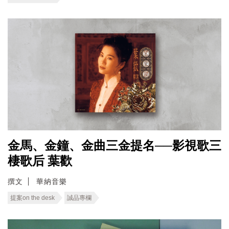
金馬、金鐘、金曲三金提名──影視歌三
棲歌后 葉歡
撰文
華納音樂
提案on the desk
誠品專欄