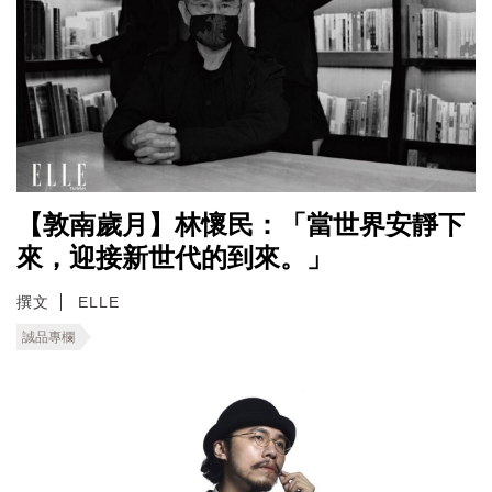
【敦南歲月】林懷民：「當世界安靜下
來，迎接新世代的到來。」
撰文
ELLE
誠品專欄