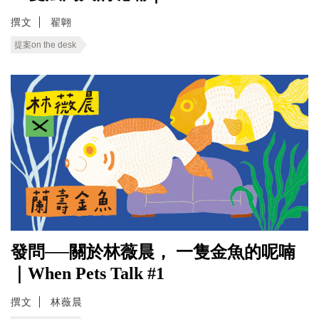
撰文
翟翺
提案on the desk
發問──關於林薇晨， 一隻金魚的呢喃
｜When Pets Talk #1
撰文
林薇晨