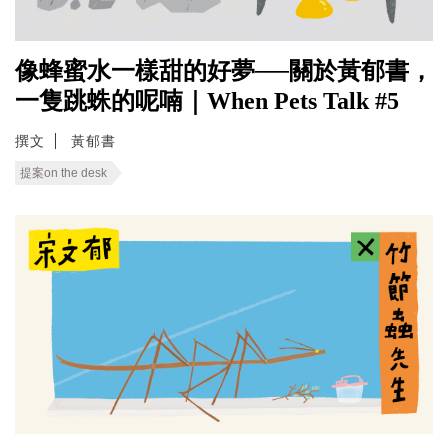
像蜂蜜水一樣甜的好夢──關於黃郁書，
一隻跳蛛的呢喃｜When Pets Talk #5
撰文
黃郁書
提案on the desk