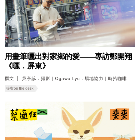
用畫筆曬出對家鄉的愛——專訪鄭開翔
《曬．屏東》
撰文
吳亭諺．攝影｜Ogawa Lyu．場地協力｜時拾咖啡
提案on the desk