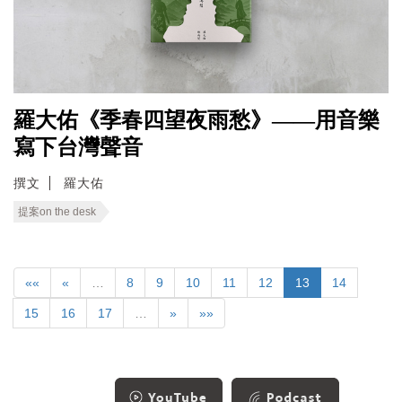
羅大佑《季春四望夜雨愁》——用音樂
寫下台灣聲音
撰文
羅大佑
提案on the desk
««
«
…
8
9
10
11
12
13
14
15
16
17
…
»
»»