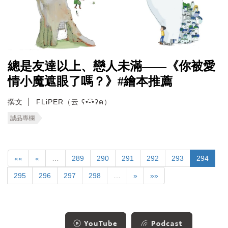
總是友達以上、戀人未滿——《你被愛
情小魔遮眼了嗎？》#繪本推薦
撰文
FLiPER（云 ʕ•͡-•ʔฅ）
誠品專欄
««
«
…
289
290
291
292
293
294
295
296
297
298
…
»
»»