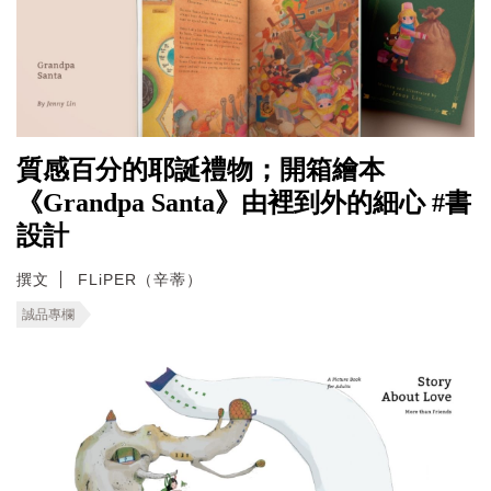
質感百分的耶誕禮物；開箱繪本
《Grandpa Santa》由裡到外的細心 #書
設計
撰文
FLiPER（辛蒂）
誠品專欄