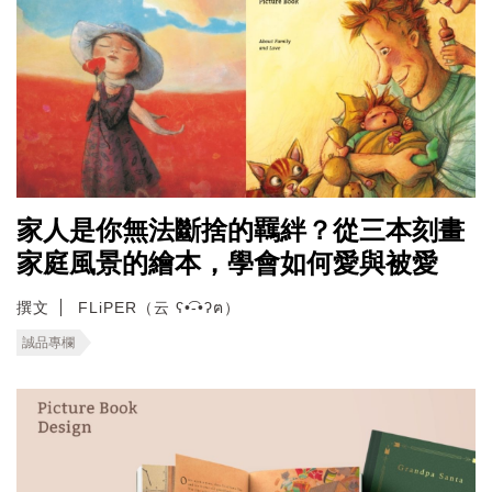
家人是你無法斷捨的羈絆？從三本刻畫
家庭風景的繪本，學會如何愛與被愛
撰文
FLiPER（云 ʕ•͡-•ʔฅ）
誠品專欄