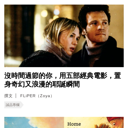
沒時間過節的你，用五部經典電影，置
身奇幻又浪漫的耶誕瞬間
撰文
FLiPER（Zoya）
誠品專欄