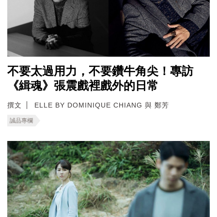
不要太過用力，不要鑽牛角尖！專訪
《緝魂》張震戲裡戲外的日常
撰文
ELLE BY DOMINIQUE CHIANG 與 鄭芳
誠品專欄