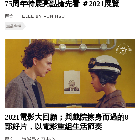
75周年特展亮點搶先看 ＃2021展覽
撰文
ELLE BY FUN HSU
誠品專欄
2021電影大回顧；與戲院擦身而過的8
部好片，以電影重組生活節奏
撰文
迷誠品內容中心