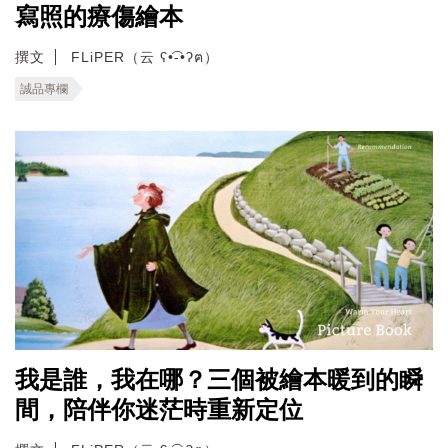
寫照的療傷繪本
撰文
FLiPER（云 ʕ•͡-•ʔฅ）
誠品專欄
我是誰，我在哪？三個被繪本暖到的瞬
間，陪伴你迷茫時重新定位