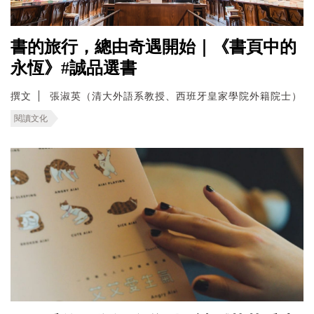
書的旅行，總由奇遇開始｜《書頁中的
永恆》#誠品選書
撰文
張淑英（清大外語系教授、西班牙皇家學院外籍院士）
閱讀文化