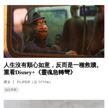
人生沒有順心如意，反而是一種救贖。
重看Disney+《靈魂急轉彎》
撰文
FLiPER（云 ʕ•͡-•ʔฅ）
誠品專欄