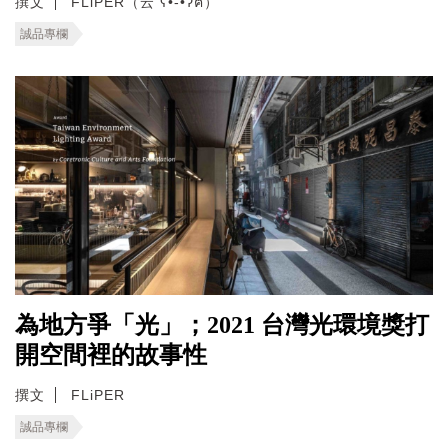
撰文
FLiPER（云 ʕ•͡-•ʔฅ）
誠品專欄
為地方爭「光」；2021 台灣光環境獎打
開空間裡的故事性
撰文
FLiPER
誠品專欄