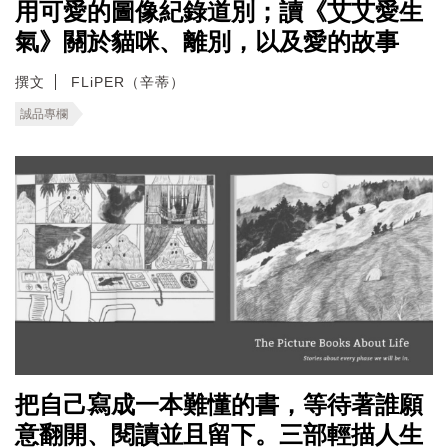
用可愛的圖像紀錄道別；讀《艾艾愛生
氣》關於貓咪、離別，以及愛的故事
撰文
FLiPER（辛蒂）
誠品專欄
把自己寫成一本難懂的書，等待著誰願
意翻開、閱讀並且留下。三部輕描人生