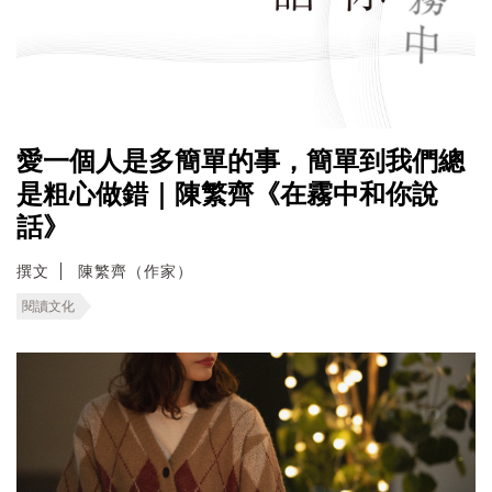
愛一個人是多簡單的事，簡單到我們總
是粗心做錯｜陳繁齊《在霧中和你說
話》
撰文
陳繁齊（作家）
閱讀文化