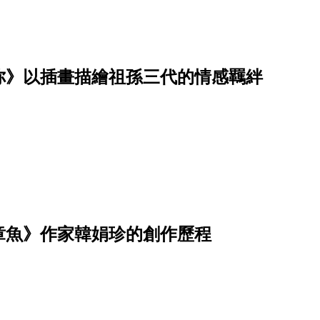
你》以插畫描繪祖孫三代的情感羈絆
章魚》作家韓娟珍的創作歷程