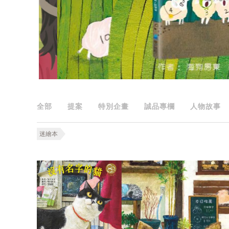
全部
提案
特別企畫
誠品專欄
人物故事
迷繪本