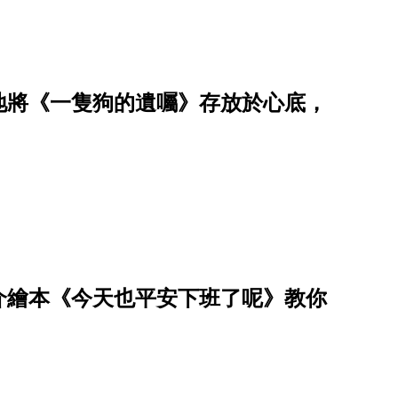
地將《一隻狗的遺囑》存放於心底，
介繪本《今天也平安下班了呢》教你