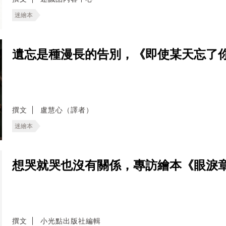
迷繪本
遺忘是種漫長的告別，《即使某天忘了
撰文
盧慧心（譯者）
迷繪本
想哭就哭也沒有關係，專訪繪本《眼淚
撰文
小光點出版社編輯