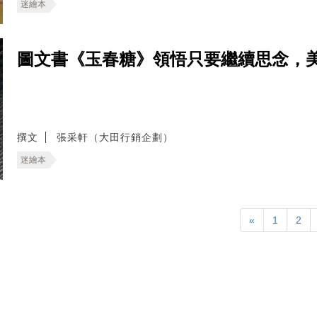
迷繪本
圖文書《玉春糖》領悟只要繼續思念，
撰文
張采軒（大田行銷企劃）
迷繪本
«
1
2