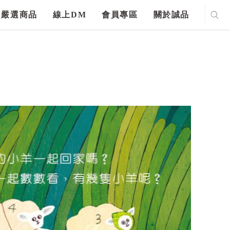
嚴選商品
線上DM
會員專區
關於誠品