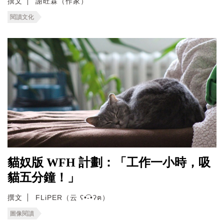
撰文
謝旺霖（作家）
閱讀文化
貓奴版 WFH 計劃：「工作一小時，吸
貓五分鐘！」
撰文
FLiPER（云 ʕ•͡-•ʔฅ）
圖像閱讀