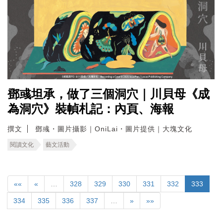
鄧彧坦承，做了三個洞穴｜川貝母《成
為洞穴》裝幀札記：內頁、海報
撰文
鄧彧・圖片攝影｜OniLai・圖片提供｜大塊文化
閱讀文化
藝文活動
««
«
…
328
329
330
331
332
333
334
335
336
337
…
»
»»