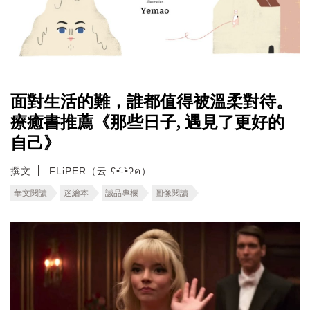
面對生活的難，誰都值得被溫柔對待。
療癒書推薦《那些日子, 遇見了更好的
自己》
撰文
FLiPER（云 ʕ•͡-•ʔฅ）
華文閱讀
迷繪本
誠品專欄
圖像閱讀