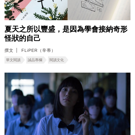
夏天之所以豐盛，是因為學會接納奇形
怪狀的自己
撰文
FLiPER（辛蒂）
華文閱讀
誠品專欄
閱讀文化