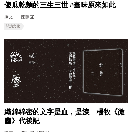
傻瓜乾麵的三生三世 #臺味原來如此
撰文
陳靜宜
閱讀文化
織錦綿密的文字是血，是淚｜楊牧《微
塵》代後記