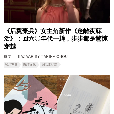
《后翼棄兵》女主角新作《迷離夜蘇
活》；回六〇年代一趟，步步都是驚悚
穿越
撰文
BAZAAR BY TARINA CHOU
誠品專欄
閱讀文化
誠品電影院