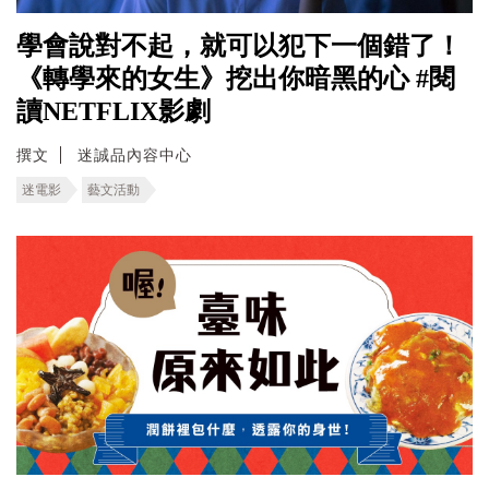
學會說對不起，就可以犯下一個錯了！
《轉學來的女生》挖出你暗黑的心 #閱
讀NETFLIX影劇
撰文
迷誠品內容中心
迷電影
藝文活動