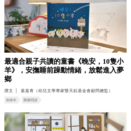
最適合親子共讀的童書《晚安，10隻小
羊》，安撫睡前躁動情緒，放鬆進入夢
鄉
撰文
葉嘉青（幼兒文學專家暨天鈺基金會顧問總監）
迷繪本
圖像閱讀