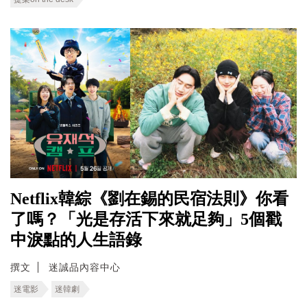
Netflix韓綜《劉在錫的民宿法則》你看
了嗎？「光是存活下來就足夠」5個戳
中淚點的人生語錄
撰文
迷誠品內容中心
迷電影
迷韓劇