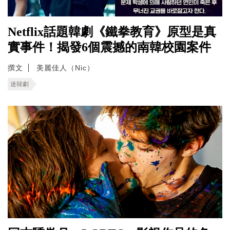
Netflix話題韓劇《鐵拳教育》原型是真
實事件！揭發6個震撼的南韓校園案件
撰文
美麗佳人（Nic）
迷韓劇