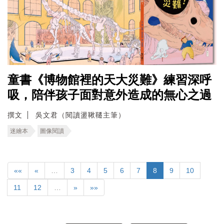
童書《博物館裡的天大災難》練習深呼
吸，陪伴孩子面對意外造成的無心之過
撰文
吳文君（閱讀盪鞦韆主筆）
迷繪本
圖像閱讀
««
«
…
3
4
5
6
7
8
9
10
11
12
…
»
»»