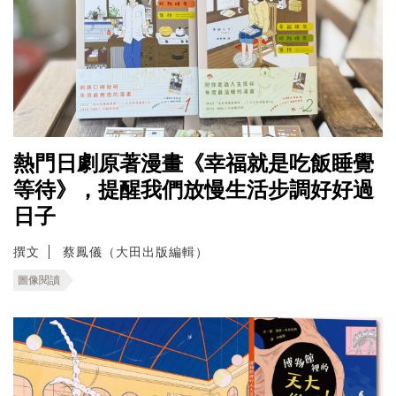
熱門日劇原著漫畫《幸福就是吃飯睡覺
等待》，提醒我們放慢生活步調好好過
日子
撰文
蔡鳳儀（大田出版編輯）
圖像閱讀