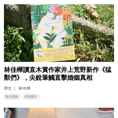
林佳樺讀直木賞作家井上荒野新作《猛
獸們》，尖銳筆觸直擊婚姻真相
撰文
林佳樺
華文閱讀
作家書評