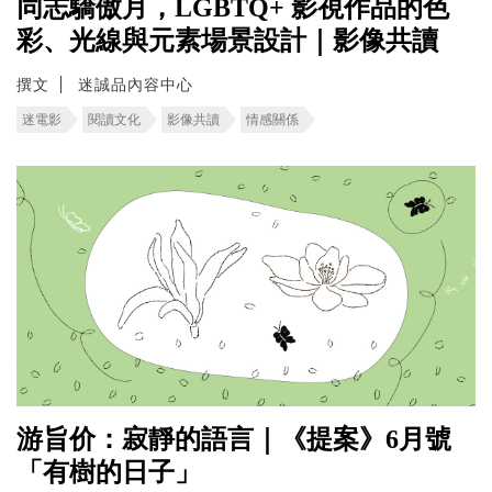
同志驕傲月，LGBTQ+ 影視作品的色
彩、光線與元素場景設計｜影像共讀
撰文
迷誠品內容中心
迷電影
閱讀文化
影像共讀
情感關係
游旨价：寂靜的語言｜《提案》6月號
「有樹的日子」