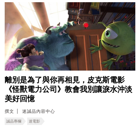
離別是為了與你再相見，皮克斯電影
《怪獸電力公司》教會我別讓淚水沖淡
美好回憶
撰文
迷誠品內容中心
誠品專欄
迷電影