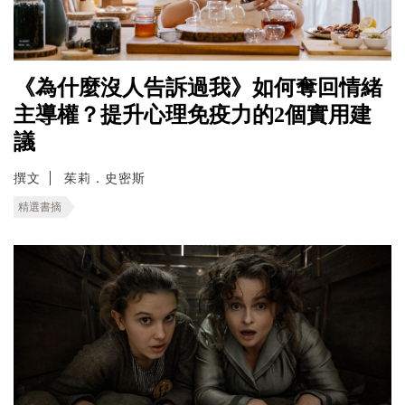
《為什麼沒人告訴過我》如何奪回情緒
主導權？提升心理免疫力的2個實用建
議
撰文
茱莉．史密斯
精選書摘