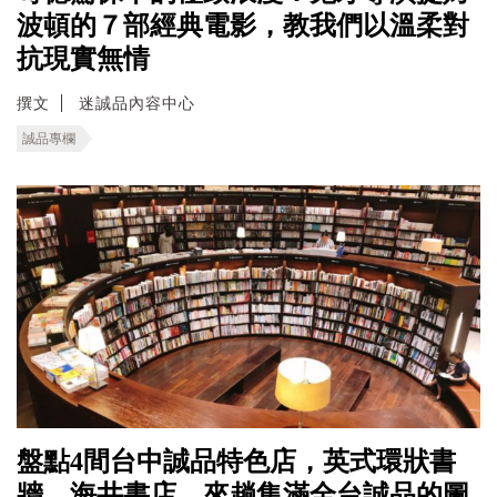
波頓的７部經典電影，教我們以溫柔對
抗現實無情
撰文
迷誠品內容中心
誠品專欄
盤點4間台中誠品特色店，英式環狀書
牆、海井書店，來趟集滿全台誠品的圖