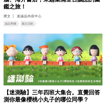
鑑之旅！
撰文
迷誠品內容中心
誠品專欄
藝文活動
【迷測驗】三年四班大集合。直覺回答
測你最像櫻桃小丸子的哪位同學？