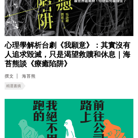
心理學解析台劇《我願意》：其實沒有
人追求毀滅，只是渴望救贖和休息｜海
苔熊談《療癒陷阱》
撰文
海苔熊
精選書摘