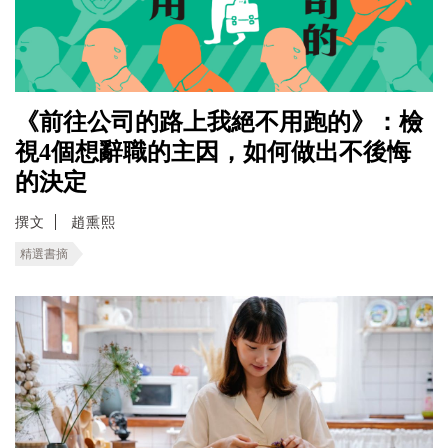
《前往公司的路上我絕不用跑的》：檢
視4個想辭職的主因，如何做出不後悔
的決定
撰文
趙熏熙
精選書摘