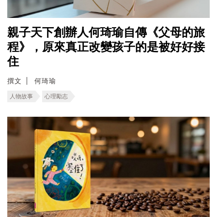
親子天下創辦人何琦瑜自傳《父母的旅
程》，原來真正改變孩子的是被好好接
住
撰文
何琦瑜
人物故事
心理勵志