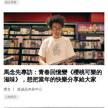
誠品選書
馬念先專訪：青春回憶變《櫻桃可樂的
滋味》，想把當年的快樂分享給大家
撰文
迷誠品內容中心
人物專訪