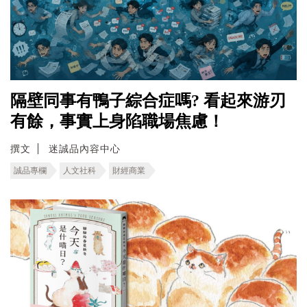
隔壁同事有鴨子綜合症嗎? 看起來游刃
有餘，事實上身陷職場焦慮！
撰文
迷誠品內容中心
誠品專欄
人文社科
財經商業