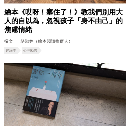
繪本《哎呀！塞住了！》教我們別用大
人的自以為，忽視孩子「身不由己」的
焦慮情緒
撰文
諶淑婷（繪本閱讀推廣人）
迷繪本
心理勵志