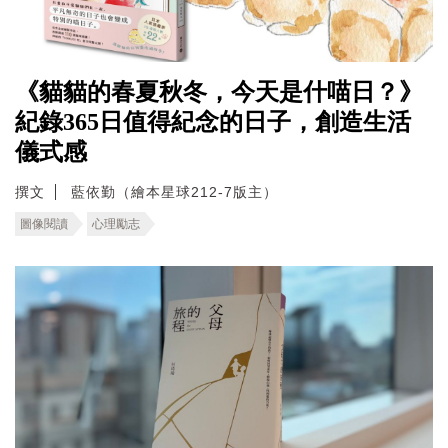
《貓貓的春夏秋冬，今天是什喵日？》
紀錄365日值得紀念的日子，創造生活
儀式感
撰文
藍依勤（繪本星球212-7版主）
圖像閱讀
心理勵志