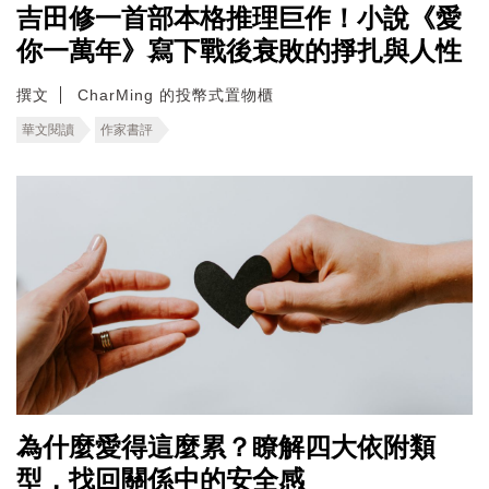
吉田修一首部本格推理巨作！小說《愛
你一萬年》寫下戰後衰敗的掙扎與人性
撰文
CharMing 的投幣式置物櫃
華文閱讀
作家書評
為什麼愛得這麼累？瞭解四大依附類
型，找回關係中的安全感