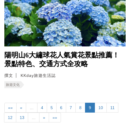
陽明山6大繡球花人氣賞花景點推薦！
景點特色、交通方式全攻略
撰文
KKday旅遊生活誌
旅遊文化
««
«
…
4
5
6
7
8
9
10
11
12
13
…
»
»»