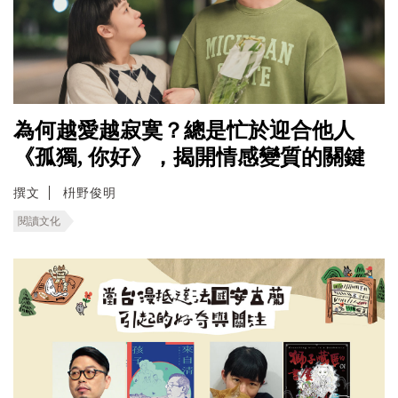
為何越愛越寂寞？總是忙於迎合他人
《孤獨, 你好》，揭開情感變質的關鍵
撰文
枡野俊明
閱讀文化