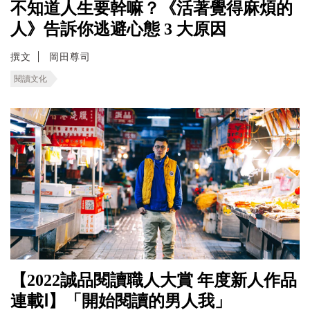
不知道人生要幹嘛？《活著覺得麻煩的
人》告訴你逃避心態 3 大原因
撰文
岡田尊司
閱讀文化
【2022誠品閱讀職人大賞 年度新人作品
連載Ⅰ】「開始閱讀的男人我」