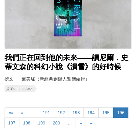
我們正在回到他的未來——讀尼爾．史
蒂文森的科幻小說《潰雪》的好時候
撰文
葉美瑤（新經典創辦人暨總編輯）
提案on the desk
««
«
…
191
192
193
194
195
196
197
198
199
200
…
»
»»