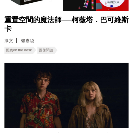
重置空間的魔法師──柯薇塔．巴可維斯
卡
撰文
賴嘉綾
提案on the desk
圖像閱讀