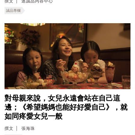
撰文
迷誠品內容中心
誠品專欄
對母親來說，女兒永遠會站在自己這
邊；《希望媽媽也能好好愛自己》，就
如同疼愛女兒一般
撰文
張海珠