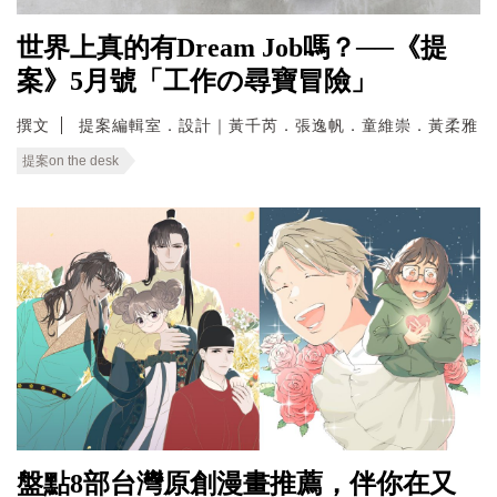
世界上真的有Dream Job嗎？──《提
案》5月號「工作の尋寶冒險」
撰文
提案編輯室．設計｜黃千芮．張逸帆．童維崇．黃柔雅
提案on the desk
盤點8部台灣原創漫畫推薦，伴你在又