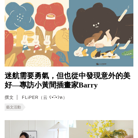
迷航需要勇氣，但也從中發現意外的美
好—專訪小黃間插畫家Barry
撰文
FLiPER（云 ʕ•͡-•ʔฅ）
藝文活動