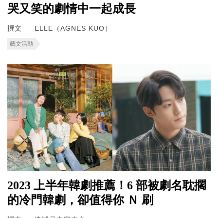
哭又笑的劇情中一起成長
撰文
ELLE（AGNES KUO）
藝文活動
2023 上半年韓劇推薦！6 部被劇名耽擱
的冷門韓劇，卻值得你 Ｎ 刷