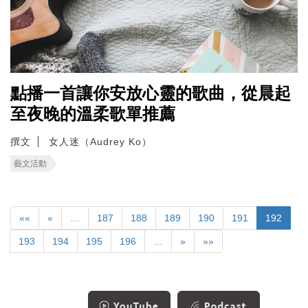
點播一首讓你安放心靈的歌曲，從晨起
至夜晚的溫柔歌單推薦
撰文
女人迷（Audrey Ko）
藝文活動
««
«
…
187
188
189
190
191
192
193
194
195
196
…
»
»»