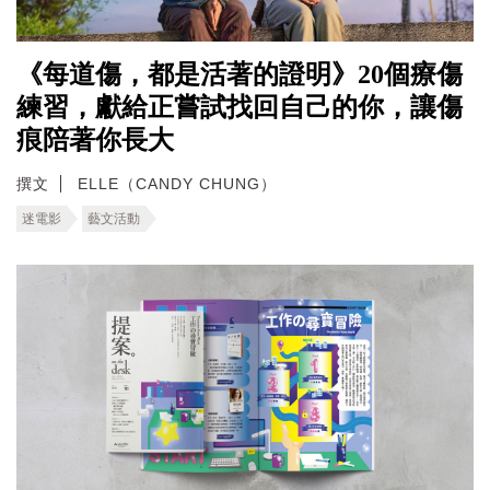
《每道傷，都是活著的證明》20個療傷
練習，獻給正嘗試找回自己的你，讓傷
痕陪著你長大
撰文
ELLE（CANDY CHUNG）
迷電影
藝文活動