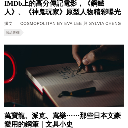
IMDb上的高分傳記電影，《鋼鐵
人》、《神鬼玩家》原型人物精彩曝光
撰文
COSMOPOLITAN BY EVA LEE 與 SYLVIA CHENG
誠品專欄
萬寶龍、派克、寫樂⋯⋯那些日本文豪
愛用的鋼筆｜文具小史