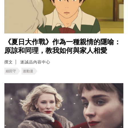
《夏日大作戰》作為一種親情的隱喻：
原諒和同理，教我如何與家人相愛
撰文
迷誠品內容中心
細田守
迷動漫