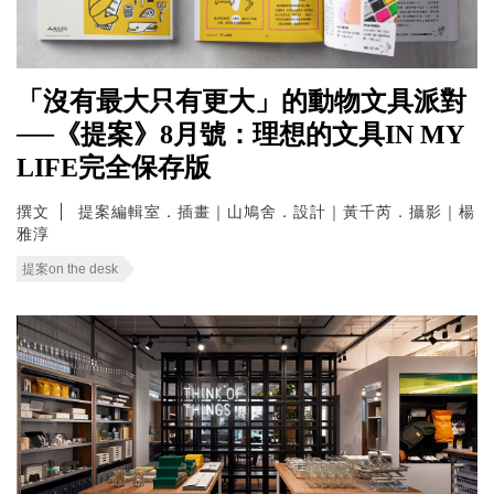
「沒有最大只有更大」的動物文具派對
──《提案》8月號：理想的文具IN MY
LIFE完全保存版
撰文
提案編輯室．插畫｜山鳩舍．設計｜黃千芮．攝影｜楊
雅淳
提案on the desk