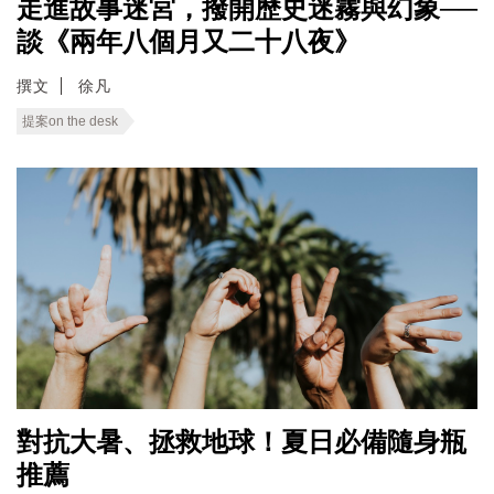
走進故事迷宮，撥開歷史迷霧與幻象──
談《兩年八個月又二十八夜》
撰文
徐凡
提案on the desk
對抗大暑、拯救地球！夏日必備隨身瓶
推薦