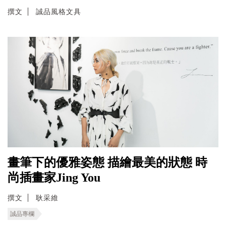
撰文
誠品風格文具
畫筆下的優雅姿態 描繪最美的狀態 時
尚插畫家Jing You
撰文
耿采維
誠品專欄