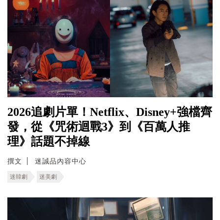
2026追劇片單！Netflix、Disney+強檔齊
發，從《咒術迴戰3》到《百萬人推
理》話題不掉線
撰文
迷誠品內容中心
迷韓劇
迷美劇