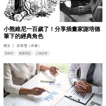
小熊維尼一百歲了！分享插畫家謝培德
筆下的經典角色
撰文
莊世瑩（作家）
迷繪本
圖像閱讀
人物故事