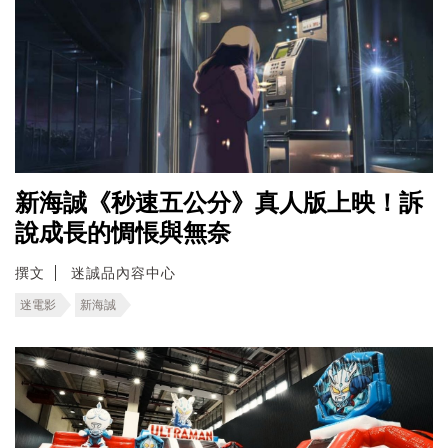
新海誠《秒速五公分》真人版上映！訴
說成長的惆悵與無奈
撰文
迷誠品內容中心
迷電影
新海誠