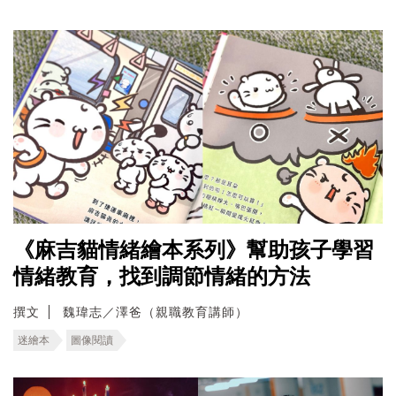
《麻吉貓情緒繪本系列》幫助孩子學習
情緒教育，找到調節情緒的方法
撰文
魏瑋志／澤爸（親職教育講師）
迷繪本
圖像閱讀