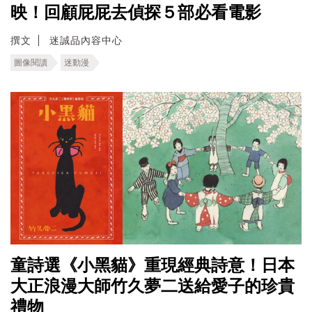
映！回顧屁屁去偵探５部必看電影
撰文
迷誠品內容中心
圖像閱讀
迷動漫
童詩選《小黑貓》重現經典詩意！日本
大正浪漫大師竹久夢二送給愛子的珍貴
禮物