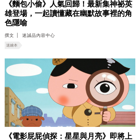
《麵包小偷》人氣回歸！最新集神祕英
雄登場，一起讀懂藏在幽默故事裡的角
色隱喻
撰文
迷誠品內容中心
迷繪本
《電影屁屁偵探：星星與月亮》即將上