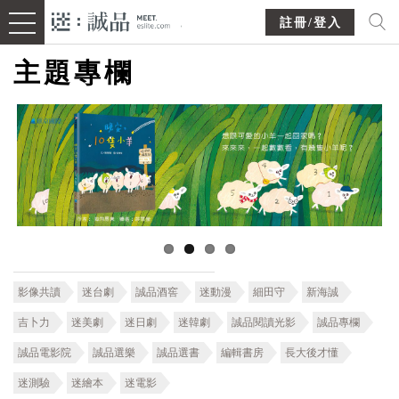
註冊/登入
主題專欄
影像共讀
迷台劇
誠品酒窖
迷動漫
細田守
新海誠
吉卜力
迷美劇
迷日劇
迷韓劇
誠品閱讀光影
誠品專欄
誠品電影院
誠品選樂
誠品選書
編輯書房
長大後才懂
迷測驗
迷繪本
迷電影