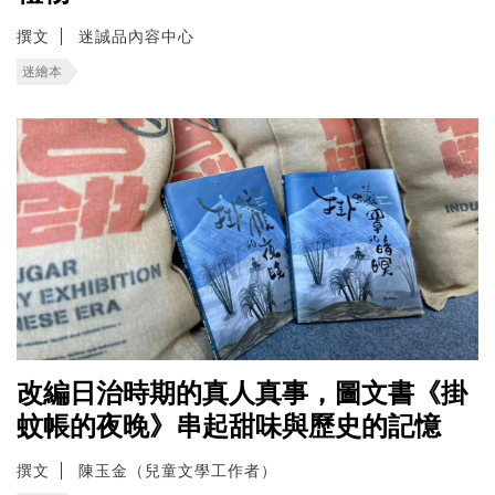
撰文
迷誠品內容中心
迷繪本
改編日治時期的真人真事，圖文書《掛
蚊帳的夜晚》串起甜味與歷史的記憶
撰文
陳玉金（兒童文學工作者）