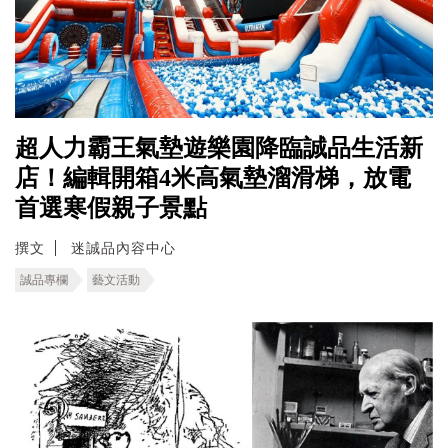
超人力霸王氣墊遊樂園降臨誠品生活新
店！編輯開箱4米高氣墊溜滑梯，放電
首選寒假親子景點
撰文
迷誠品內容中心
誠品專欄
藝文活動