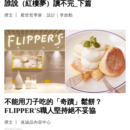
誰說（紅樓夢）讀不完_下篇
撰文
厭世哲學家．設計｜李政勳
不能用刀子吃的「奇蹟」鬆餅？
FLIPPER'S職人堅持絕不妥協
撰文
迷誠品內容中心