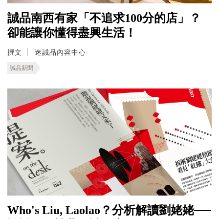
誠品南西有家「不追求100分的店」？
卻能讓你懂得盡興生活！
撰文
迷誠品內容中心
誠品新聞
Who's Liu, Laolao？分析解讀劉姥姥──