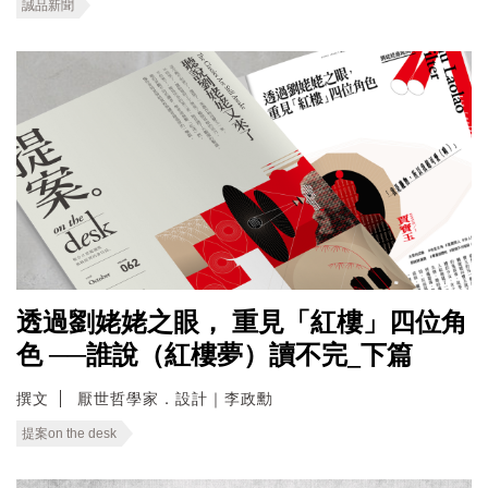
誠品新聞
透過劉姥姥之眼， 重見「紅樓」四位角
色 ──誰說（紅樓夢）讀不完_下篇
撰文
厭世哲學家．設計｜李政勳
提案on the desk