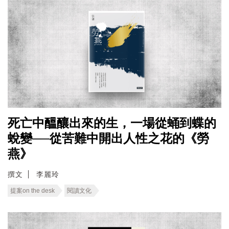
死亡中醞釀出來的生，一場從蛹到蝶的
蛻變──從苦難中開出人性之花的《勞
燕》
撰文
李麗玲
提案on the desk
閱讀文化