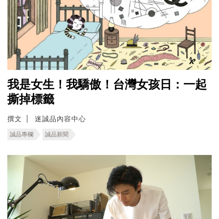
我是女生！我驕傲！台灣女孩日：一起
撕掉標籤
撰文
迷誠品內容中心
誠品專欄
誠品新聞