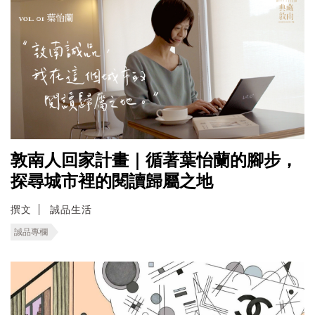
敦南人回家計畫｜循著葉怡蘭的腳步，
探尋城市裡的閱讀歸屬之地
撰文
誠品生活
誠品專欄