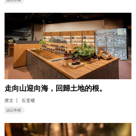
走向山迎向海，回歸土地的根。
撰文
石旻曜
誠品專欄