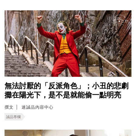
無法討厭的「反派角色」；小丑的悲劇
攤在陽光下，是不是就能偷一點明亮
撰文
迷誠品內容中心
誠品專欄