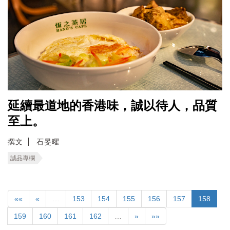
延續最道地的香港味，誠以待人，品質
至上。
撰文
石旻曜
誠品專欄
««
«
…
153
154
155
156
157
158
159
160
161
162
…
»
»»