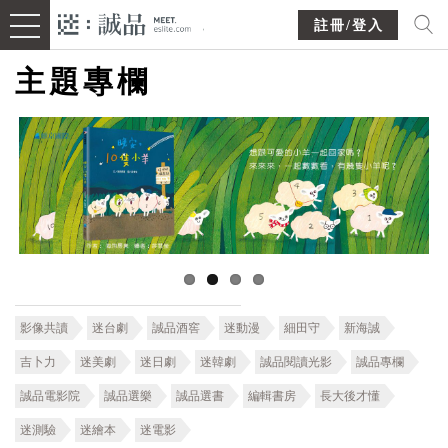
註冊/登入
主題專欄
影像共讀
迷台劇
誠品酒窖
迷動漫
細田守
新海誠
吉卜力
迷美劇
迷日劇
迷韓劇
誠品閱讀光影
誠品專欄
誠品電影院
誠品選樂
誠品選書
編輯書房
長大後才懂
迷測驗
迷繪本
迷電影