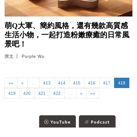
萌Q大軍、簡約風格，還有幾款高質感
生活小物，一起打造粉嫩療癒的日常風
景吧！
撰文
Purple Wu
««
«
…
413
414
415
416
417
418
419
420
421
422
…
»
»»