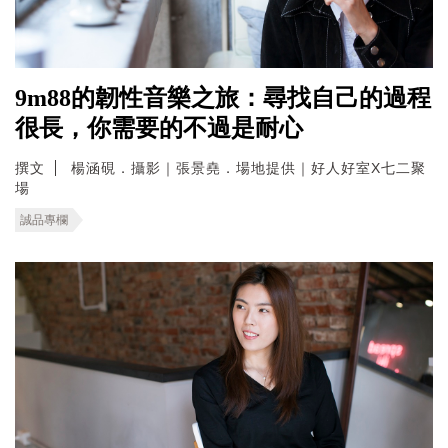
9m88的韌性音樂之旅：尋找自己的過程
很長，你需要的不過是耐心
撰文
楊涵硯．攝影｜張景堯．場地提供｜好人好室X七二聚
場
誠品專欄