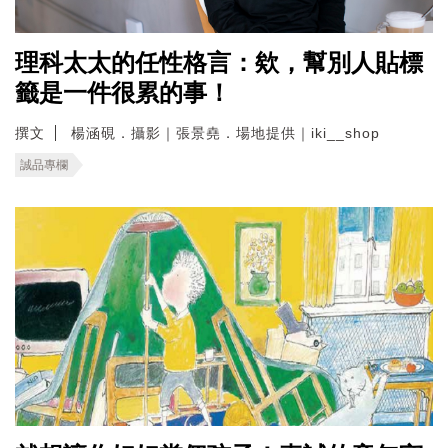
理科太太的任性格言：欸，幫別人貼標
籤是一件很累的事！
撰文
楊涵硯．攝影｜張景堯．場地提供｜iki__shop
誠品專欄