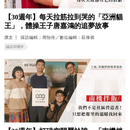
【30週年】每天拉筋拉到哭的「亞洲貓
王」，體操王子唐嘉鴻的追夢故事
撰文
採訪編輯：周怡伶／數位編輯：莊偉祺
誠品30週年