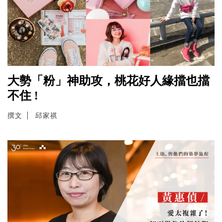
大勢「粉」神助攻，桃花好人緣擋也擋
不住 !
撰文
邱家祺