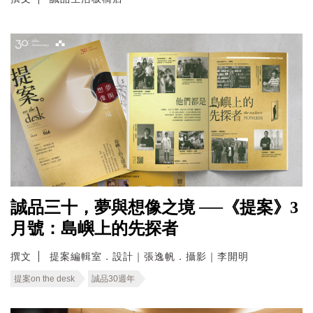
誠品三十，夢與想像之境 ──《提案》3
月號：島嶼上的先探者
撰文
提案編輯室．設計｜張逸帆．攝影｜李開明
提案on the desk
誠品30週年