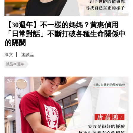
【30週年】不一樣的媽媽？黃惠偵用
「日常對話」不斷打破各種生命關係中
的隔閡
撰文
迷誠品
誠品30週年