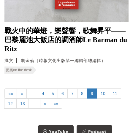
戰火中的華燈，樂聲響，歌舞昇平——
巴黎麗池大飯店的調酒師Le Barman du
Ritz
撰文
胡金倫（時報文化出版第一編輯部總編輯）
提案on the desk
««
«
…
4
5
6
7
8
9
10
11
12
13
…
»
»»