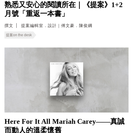
熟悉又安心的閱讀所在｜《提案》1+2
月號「重返一本書」
撰文
提案編輯室．設計｜傅文豪．陳俊綱
提案on the desk
Here For It All Mariah Carey——真誠
而動人的溫柔懷舊