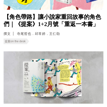
【角色帶路】讓小說家重回故事的角色
們｜《提案》1+2月號「重返一本書」
撰文
寺尾哲也．邱常婷．王仁劭
提案on the desk