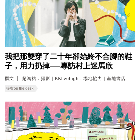
我把那雙穿了二十年卻始終不合腳的鞋
子，用力扔掉──專訪村上迷馬欣
撰文
趙鴻祐．攝影｜KKlivehigh．場地協力｜基地書店
提案on the desk