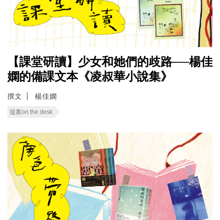
【課堂研讀】少女和她們的歧路──楊佳
嫻的備課文本《凌叔華小說集》
撰文
楊佳嫻
提案on the desk