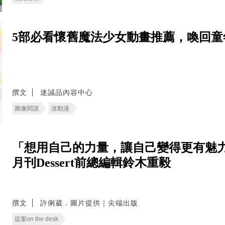
5部必看懷舊魔法少女動畫推薦，喚回童
撰文
迷誠品內容中心
圖像閱讀
迷動漫
「想用自己的力量，讓自己變得更有魅力
月刊Dessert前總編輯鈴木重毅
撰文
許俐葳．圖片提供｜尖端出版
提案on the desk