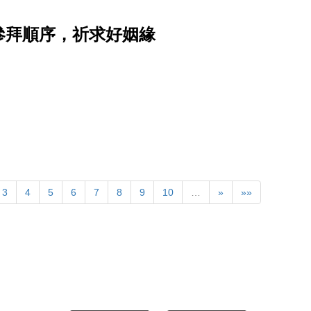
參拜順序，祈求好姻緣
3
4
5
6
7
8
9
10
…
»
»»