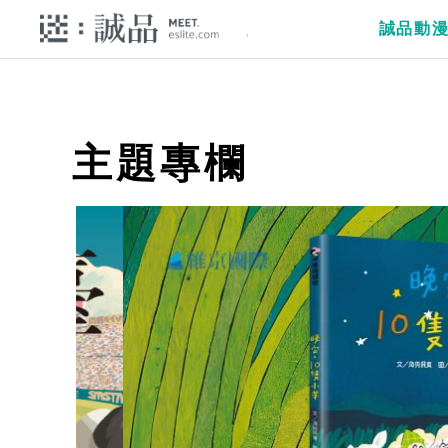
誠品動
主題專欄