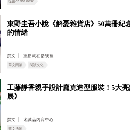
提案on the desk
東野圭吾小說《解憂雜貨店》50萬冊紀
的情緒
撰文
重點就在括號裡
華文閱讀
閱讀文化
工藤靜香親手設計龐克造型服裝！5大亮
展》
撰文
迷誠品內容中心
藝文活動