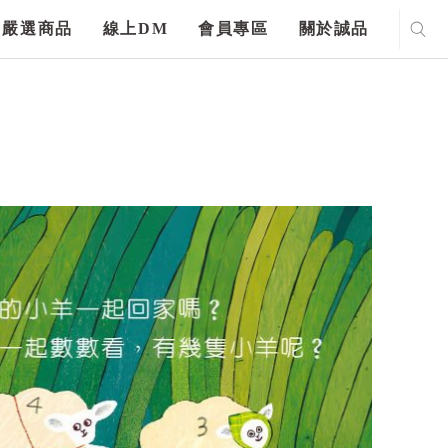
嚴選商品
線上DM
會員專區
關於誠品