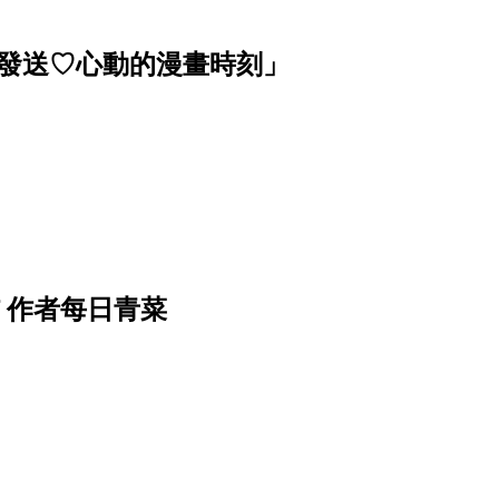
波發送♡心動的漫畫時刻」
f 作者每日青菜