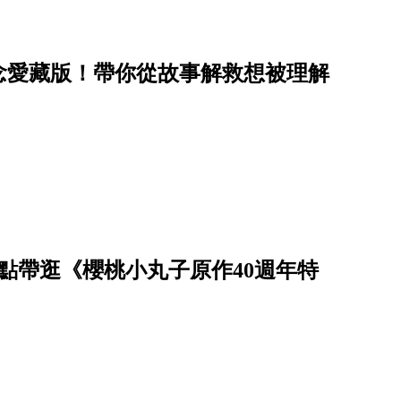
念愛藏版！帶你從故事解救想被理解
點帶逛《櫻桃小丸子原作40週年特