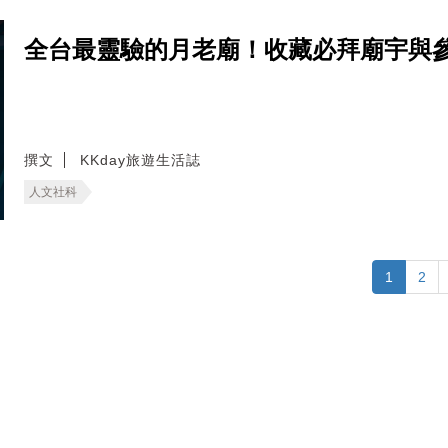
全台最靈驗的月老廟！收藏必拜廟宇與
撰文
KKday旅遊生活誌
人文社科
1
2