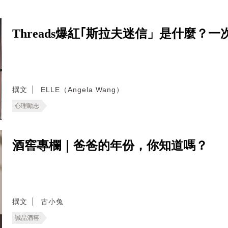
Threads爆紅｢斯拉夫迷信」是什麼
撰文
ELLE（Angela Wang）
心理勵志
酒窖專欄｜爸爸的年份，你知道嗎？
撰文
古小兔
誠品酒窖