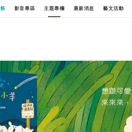
漫祭
影音專區
主題專欄
最新消息
藝文活動