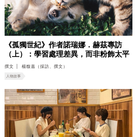
《孤獨世紀》作者諾瑞娜．赫茲專訪
（上）：學習處理差異，而非粉飾太平
撰文
楊馥嘉（採訪、撰文）
人物故事