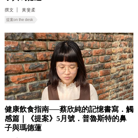
撰文
黃斐柔
提案on the desk
健康飲食指南──蔡欣純的記憶書寫．觸
感篇｜《提案》5月號．普魯斯特的鼻
子與瑪德蓮