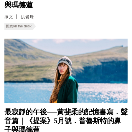
與瑪德蓮
撰文
洪愛珠
提案on the desk
最寂靜的午後──黃斐柔的記憶書寫．聲
音篇｜《提案》5月號．普魯斯特的鼻
子與瑪德蓮