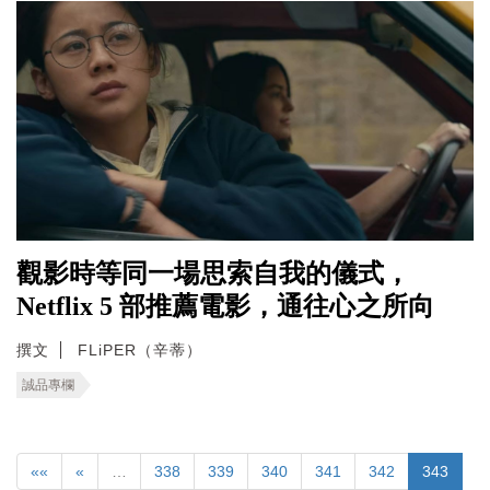
觀影時等同一場思索自我的儀式，
Netflix 5 部推薦電影，通往心之所向
撰文
FLiPER（辛蒂）
誠品專欄
««
«
…
338
339
340
341
342
343