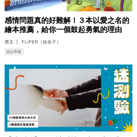
感情問題真的好難解！３本以愛之名的
繪本推薦，給你一個鼓起勇氣的理由
撰文
FLiPER（佑佑子）
誠品專欄