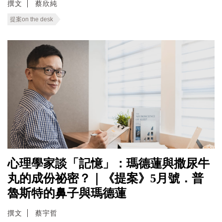
撰文
蔡欣純
提案on the desk
心理學家談「記憶」：瑪德蓮與撒尿牛
丸的成份祕密？｜《提案》5月號．普
魯斯特的鼻子與瑪德蓮
撰文
蔡宇哲