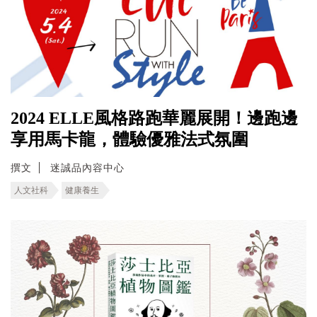
2024 ELLE風格路跑華麗展開！邊跑邊
享用馬卡龍，體驗優雅法式氛圍
撰文
迷誠品內容中心
人文社科
健康養生