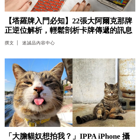
【塔羅牌入門必知】22張大阿爾克那牌
正逆位解析，輕鬆剖析卡牌傳遞的訊息
撰文
迷誠品內容中心
「大膽貓奴想拍我？」IPPA iPhone 攝