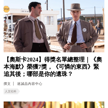
【奧斯卡2024】得獎名單總整理｜《奧
本海默》榮獲7獎，《可憐的東西》緊
追其後；哪部是你的遺珠？
撰文
迷誠品內容中心
人文社科