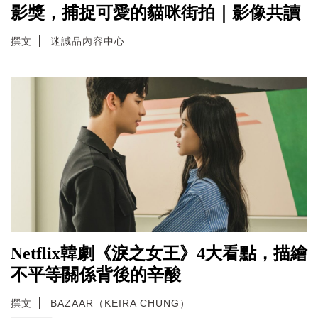
影獎，捕捉可愛的貓咪街拍｜影像共讀
撰文
迷誠品內容中心
Netflix韓劇《淚之女王》4大看點，描繪
不平等關係背後的辛酸
撰文
BAZAAR（KEIRA CHUNG）