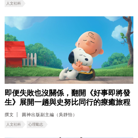
人文社科
即便失敗也沒關係，翻開《好事即將發
生》展開一趟與史努比同行的療癒旅程
撰文
圓神出版副主編（吳靜怡）
人文社科
心理勵志