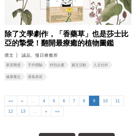
除了文學劇作，「香藥草」也是莎士比
亞的摯愛！翻開最療癒的植物圖鑑
撰文
誠品。慢日療癒所
家居雜貨
手作體驗
特別企畫
藝文活動
人文社科
健康養生
香氛美容
««
«
…
4
5
6
7
8
9
10
11
12
13
…
»
»»