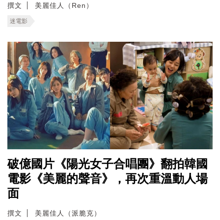
撰文
美麗佳人（Ren）
迷電影
破億國片《陽光女子合唱團》翻拍韓國
電影《美麗的聲音》，再次重溫動人場
面
撰文
美麗佳人（派脆克）