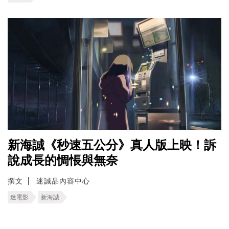
新海誠《秒速五公分》真人版上映！訴
說成長的惆悵與無奈
撰文
迷誠品內容中心
迷電影
新海誠