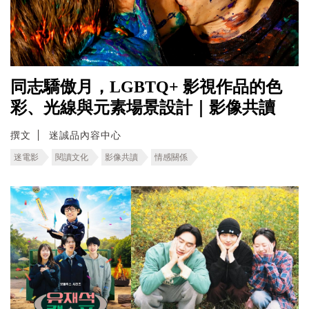
同志驕傲月，LGBTQ+ 影視作品的色
彩、光線與元素場景設計｜影像共讀
撰文
迷誠品內容中心
迷電影
閱讀文化
影像共讀
情感關係