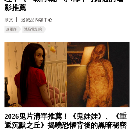
影推薦
撰文
迷誠品內容中心
迷電影
誠品電影院
2026鬼片清單推薦！《鬼娃娃》、《重
返沉默之丘》揭曉恐懼背後的黑暗秘密