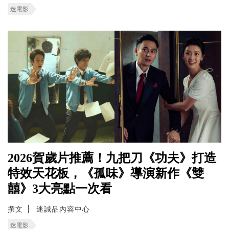
迷電影
2026賀歲片推薦！九把刀《功夫》打造
特效天花板，《孤味》導演新作《雙
囍》3大亮點一次看
撰文
迷誠品內容中心
迷電影