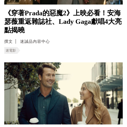
《穿著Prada的惡魔2》上映必看！安海
瑟薇重返雜誌社、Lady Gaga獻唱4大亮
點揭曉
撰文
迷誠品內容中心
迷電影