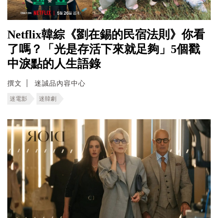
Netflix韓綜《劉在錫的民宿法則》你看
了嗎？「光是存活下來就足夠」5個戳
中淚點的人生語錄
撰文
迷誠品內容中心
迷電影
迷韓劇