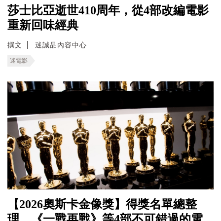
莎士比亞逝世410周年，從4部改編電影
重新回味經典
撰文
迷誠品內容中心
迷電影
【2026奧斯卡金像獎】得獎名單總整
理，《一戰再戰》等4部不可錯過的電