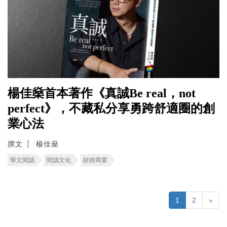
楊佳燊首本著作《真誠Be real，not
perfect》，不藏私分享勇跨舒適圈的創
業心法
撰文
楊佳燊
華文閱讀
閱讀文化
財經商業
1
2
»