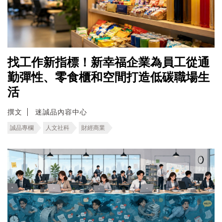
找工作新指標！新幸福企業為員工從通
勤彈性、零食櫃和空間打造低碳職場生
活
撰文
迷誠品內容中心
誠品專欄
人文社科
財經商業