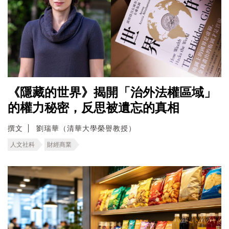
《隱藏的世界》揭開「治外法權區域」
的權力秘密，反思被遺忘的真相
撰文
劉瑞華（清華大學榮譽教授）
人文社科
財經商業