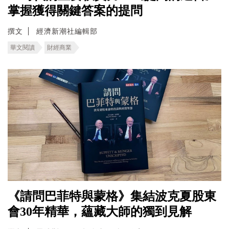
掌握獲得關鍵答案的提問
撰文
經濟新潮社編輯部
華文閱讀
財經商業
《請問巴菲特與蒙格》集結波克夏股東
會30年精華，蘊藏大師的獨到見解