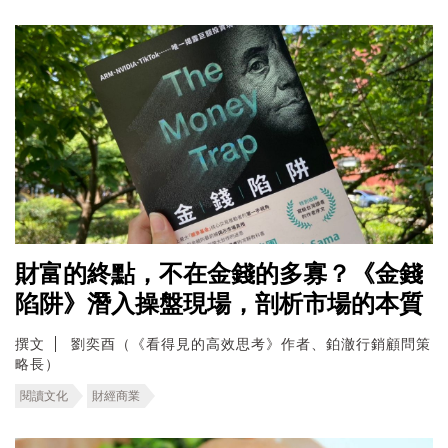
財富的終點，不在金錢的多寡？《金錢
陷阱》潛入操盤現場，剖析市場的本質
撰文
劉奕酉（《看得見的高效思考》作者、鉑澈行銷顧問策
略長）
閱讀文化
財經商業