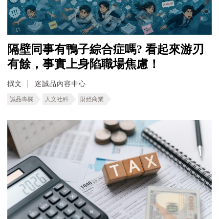
隔壁同事有鴨子綜合症嗎? 看起來游刃
有餘，事實上身陷職場焦慮！
撰文
迷誠品內容中心
誠品專欄
人文社科
財經商業