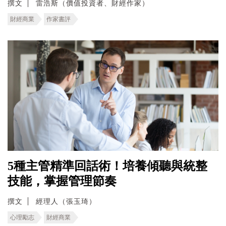
撰文
雷浩斯（價值投資者、財經作家）
財經商業
作家書評
5種主管精準回話術！培養傾聽與統整
技能，掌握管理節奏
撰文
經理人（張玉琦）
心理勵志
財經商業