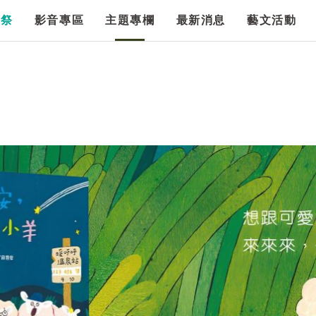
漫祭
影音專區
主題專欄
最新消息
藝文活動