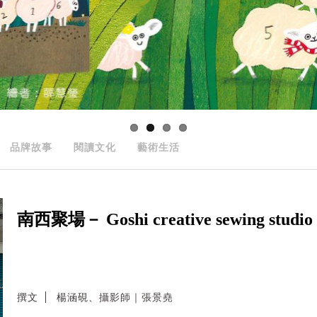
品牌故事
閱讀文化
藝術生活
南西聚場－ Goshi creative sewing studio
撰文
楊涵硯、攝影師｜張景堯