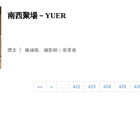
南西聚場－YUER
撰文
楊涵硯、攝影師｜張景堯
««
«
…
422
423
424
425
42