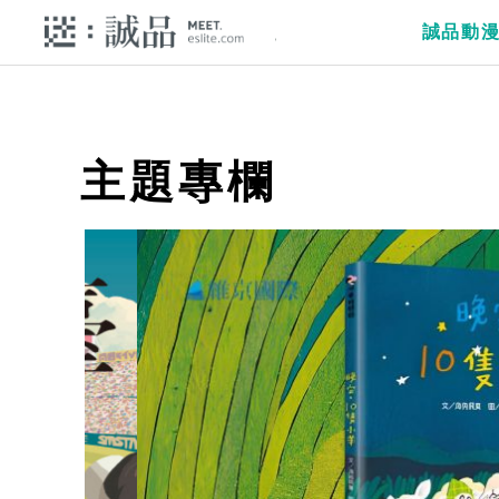
誠品動
主題專欄