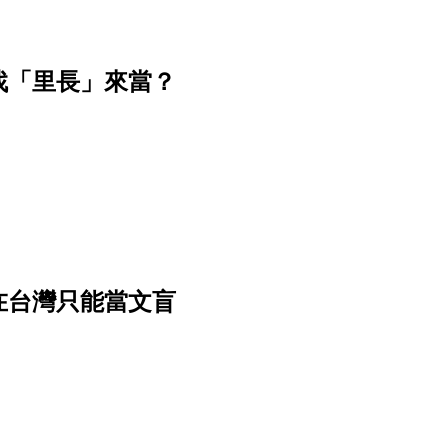
找「里長」來當？
在台灣只能當文盲