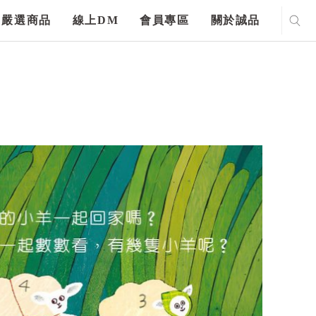
嚴選商品
線上DM
會員專區
關於誠品