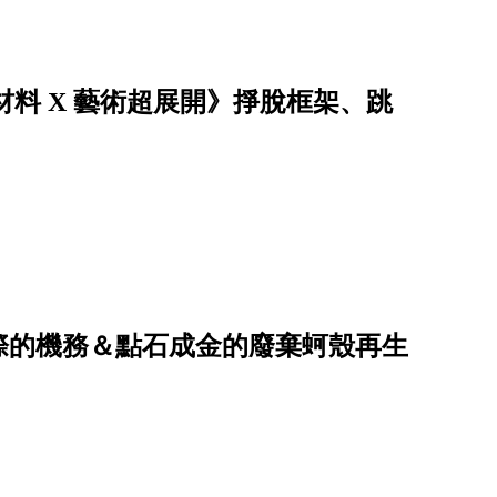
材料 X 藝術超展開》掙脫框架、跳
際的機務＆點石成金的廢棄蚵殼再生