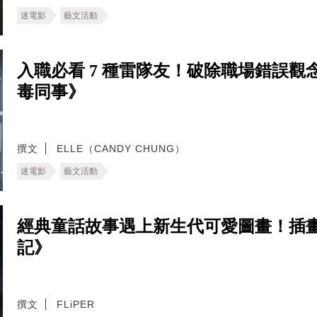
迷電影
藝文活動
入職必看 7 種雷隊友！破除職場錯誤
毒同事》
撰文
ELLE（CANDY CHUNG）
迷電影
藝文活動
經典童話故事遇上新生代可愛圖畫！插
記》
撰文
FLiPER