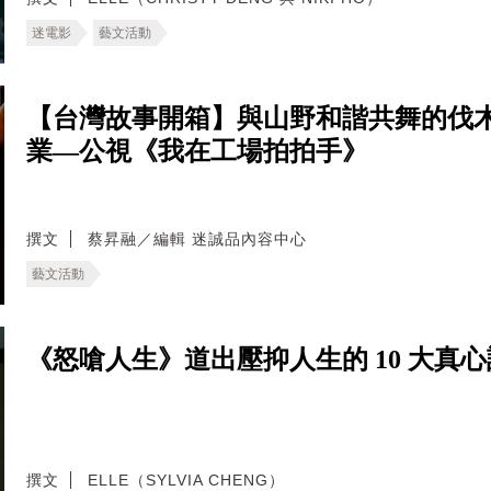
迷電影
藝文活動
【台灣故事開箱】與山野和諧共舞的伐
業—公視《我在工場拍拍手》
撰文
蔡昇融／編輯 迷誠品內容中心
藝文活動
《怒嗆人生》道出壓抑人生的 10 大真
撰文
ELLE（SYLVIA CHENG）