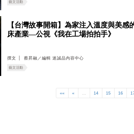
藝文活動
【台灣故事開箱】為家注入溫度與美感
床產業—公視《我在工場拍拍手》
撰文
蔡昇融／編輯 迷誠品內容中心
藝文活動
««
«
…
14
15
16
1