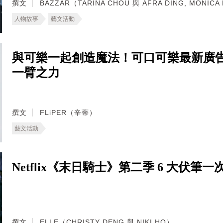
撰文
BAZZAR（TARINA CHOU 與 AFRA DING, MONICA
人物故事
藝文活動
與可樂一起創造魔法！可口可樂最新廣告《M
一臂之力
撰文
FLiPER（辛蒂）
藝文活動
Netflix《末日騎士》第二季 6 大伏
撰文
ELLE（CHRISTY DENG 與 NIKI HO）