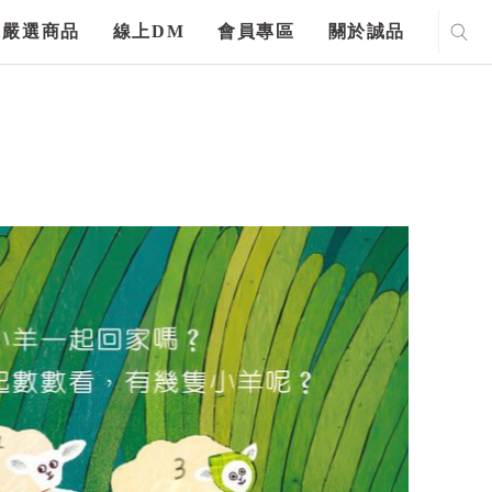
嚴選商品
線上DM
會員專區
關於誠品