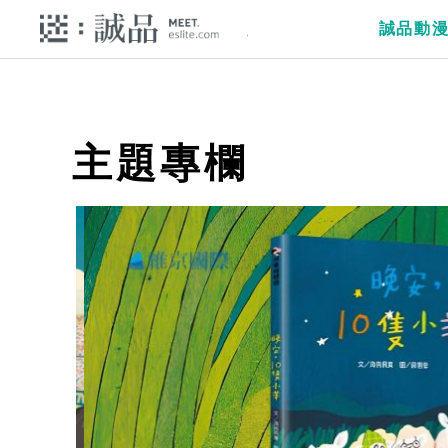
誠品動
主題專欄