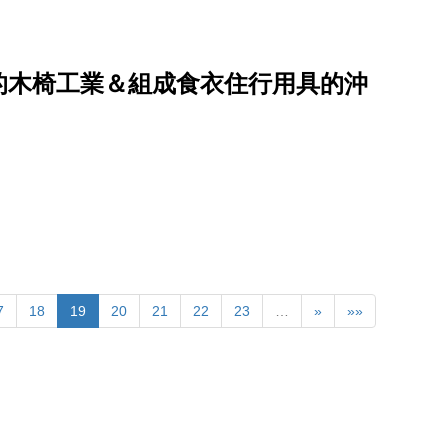
的木椅工業＆組成食衣住行用具的沖
7
18
19
20
21
22
23
…
»
»»