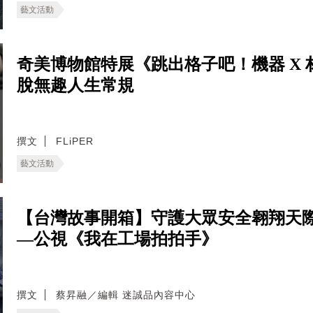
藝文活動
奇美博物館特展《跳出格子吧！機器 X 
脫無趣人生常規
撰文
FLiPER
藝文活動
【台灣故事開箱】守護大眾安全翱翔天
—公視《我在工場拍拍手》
撰文
蔡昇融／編輯 迷誠品內容中心