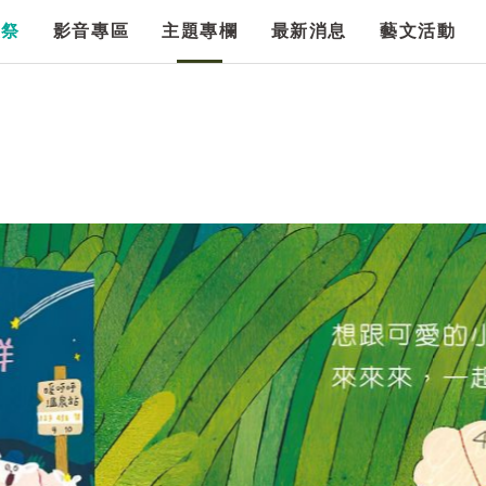
漫祭
影音專區
主題專欄
最新消息
藝文活動