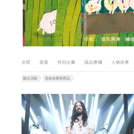
全部
提案
特別企畫
誠品專欄
人物故事
藝文活動
美妝保養類商品