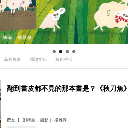
品牌故事
閱讀文化
藝術生活
翻到書皮都不見的那本書是？《秋刀魚
撰文
劉秝緁．攝影｜ 楊雅淳