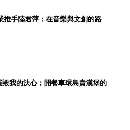
音樂產業推手陸君萍：在音樂與文創的路
摧毀我的決心；開餐車環島賣漢堡的