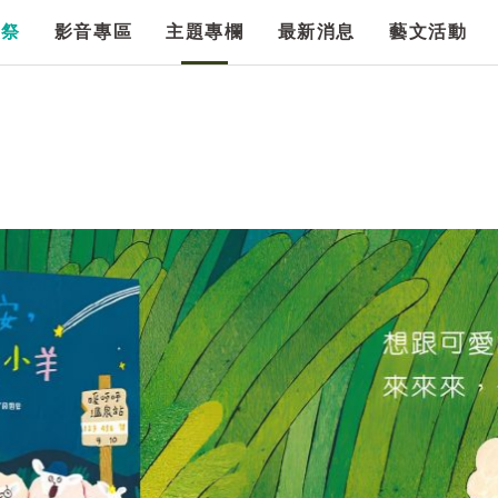
漫祭
影音專區
主題專欄
最新消息
藝文活動