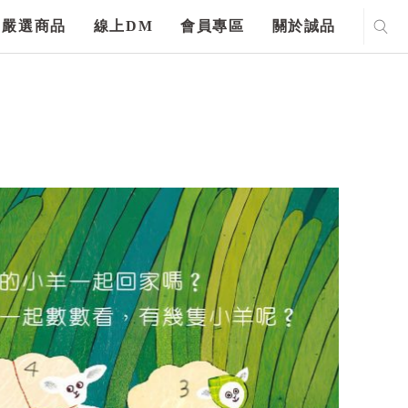
嚴選商品
線上DM
會員專區
關於誠品