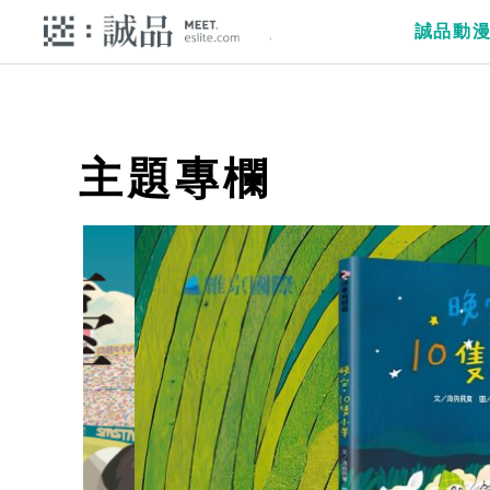
誠品動
主題專欄