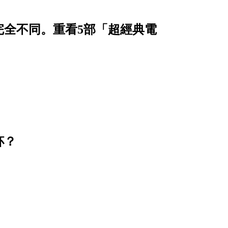
完全不同。重看5部「超經典電
杯？