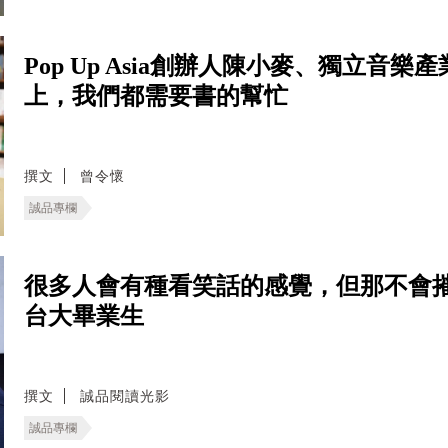
Pop Up Asia創辦人陳小麥、獨立
上，我們都需要書的幫忙
撰文
曾令懷
誠品專欄
很多人會有種看笑話的感覺，但那不會
台大畢業生
撰文
誠品閱讀光影
誠品專欄