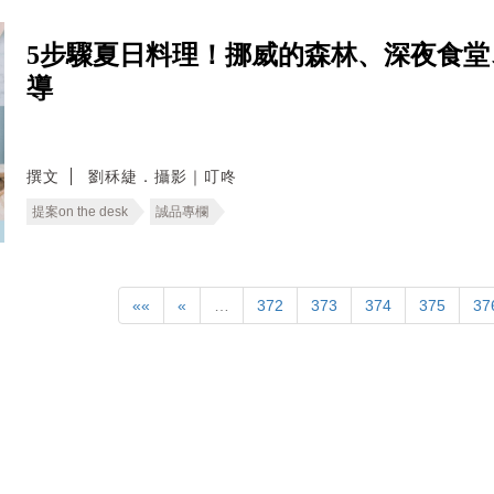
5步驟夏日料理！挪威的森林、深夜食堂
導
撰文
劉秝緁．攝影｜叮咚
提案on the desk
誠品專欄
««
«
…
372
373
374
375
37