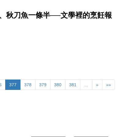
、秋刀魚一條半──文學裡的烹飪報
6
377
378
379
380
381
…
»
»»