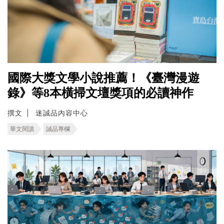
國際大獎文學小說推薦！《臺灣漫遊
錄》等8本橫掃文壇獎項的必讀神作
撰文
迷誠品內容中心
華文閱讀
誠品專欄