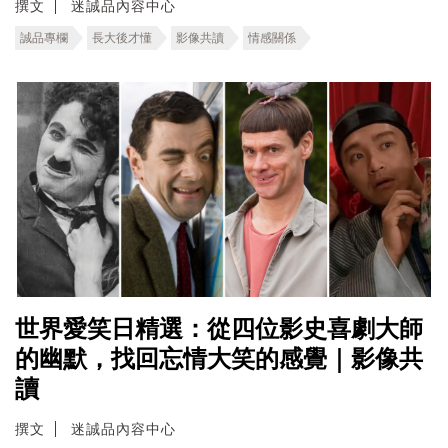
撰文
迷誠品內容中心
誠品專欄
長大後才懂
影像共讀
情感關係
世界愛笑日精選：從四位影史喜劇大師
的幽默，找回忘情大笑的感覺｜影像共
讀
撰文
迷誠品內容中心