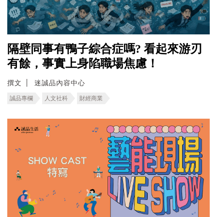
隔壁同事有鴨子綜合症嗎? 看起來游刃
有餘，事實上身陷職場焦慮！
撰文
迷誠品內容中心
誠品專欄
人文社科
財經商業