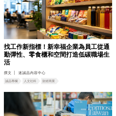
找工作新指標！新幸福企業為員工從通
勤彈性、零食櫃和空間打造低碳職場生
活
撰文
迷誠品內容中心
誠品專欄
人文社科
財經商業