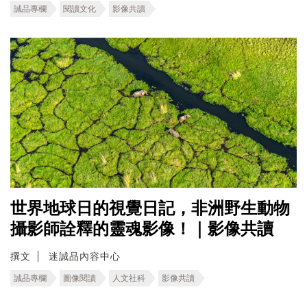
誠品專欄
閱讀文化
影像共讀
世界地球日的視覺日記，非洲野生動物
攝影師詮釋的靈魂影像！｜影像共讀
撰文
迷誠品內容中心
誠品專欄
圖像閱讀
人文社科
影像共讀