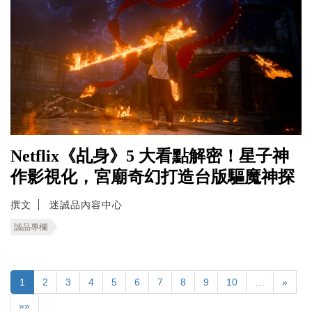
Netflix《乩身》5 大看點解密！星子神
作影視化，宮廟奇幻打造台版驅魔神探
撰文
迷誠品內容中心
誠品專欄
1
2
3
4
5
6
7
8
9
10
…
»
»»