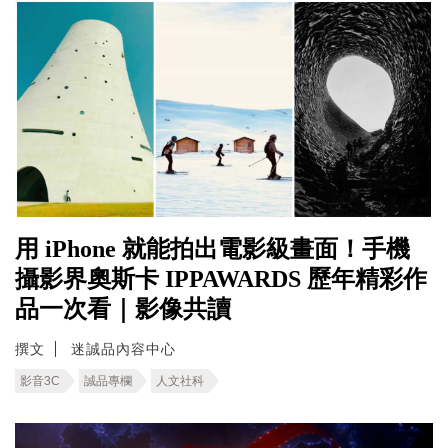
用 iPhone 就能拍出電影級畫面！手機
攝影界奧斯卡 IPPAWARDS 歷年精彩作
品一次看｜影像共讀
撰文
迷誠品內容中心
影音3C
誠品專欄
人文社科