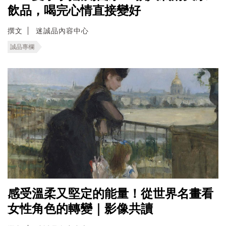
飲品，喝完心情直接變好
撰文
迷誠品內容中心
誠品專欄
感受溫柔又堅定的能量！從世界名畫看
女性角色的轉變｜影像共讀