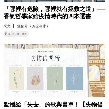
「哪裡有危險，哪裡就有拯救之道」──
香氣哲學家給疫情時代的四本選書
撰文
溫佑君（芳療專家）
提案on the desk
點播給「失去」的歌與書單！【失物借