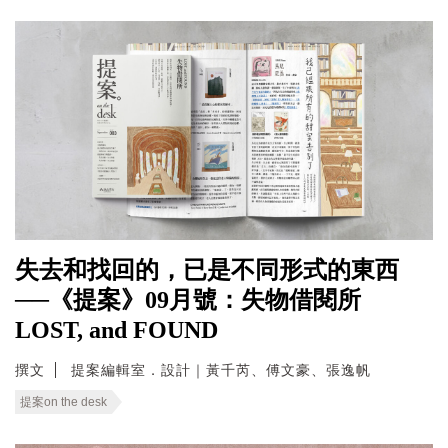
失去和找回的，已是不同形式的東西
──《提案》09月號：失物借閱所
LOST, and FOUND
撰文
提案編輯室．設計｜黃千芮、傅文豪、張逸帆
提案on the desk