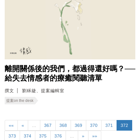
離開關係後的我們，都過得還好嗎？──
給失去情感者的療癒閱聽清單
撰文
劉秝緁、提案編輯室
提案on the desk
««
«
…
367
368
369
370
371
372
373
374
375
376
…
»
»»