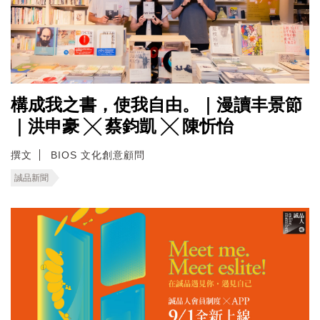
構成我之書，使我自由。｜漫讀丰景節
｜洪申豪 ╳ 蔡鈞凱 ╳ 陳忻怡
撰文
BIOS 文化創意顧問
誠品新聞