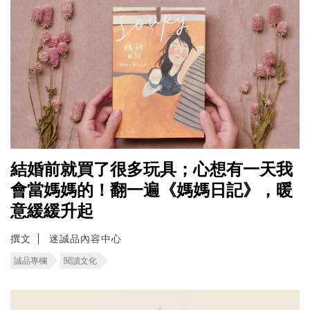
結婚前就買了很多玩具；心想有一天我
會當媽媽的！翻一遍《媽媽日記》，暖
意緩緩升起
撰文
迷誠品內容中心
誠品專欄
閱讀文化