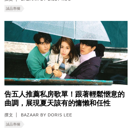
誠品專欄
告五人推薦私房歌單！跟著輕鬆愜意的
曲調，展現夏天該有的慵懶和任性
撰文
BAZAAR BY DORIS LEE
誠品專欄