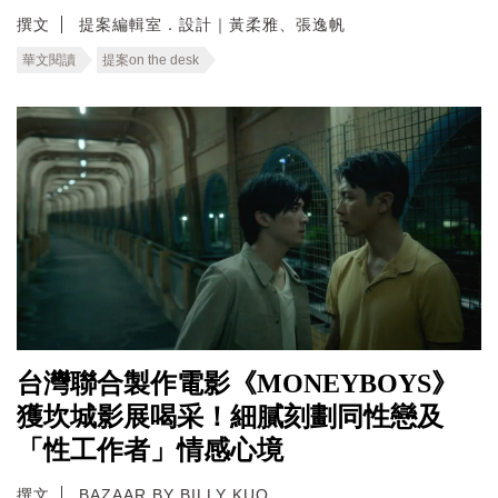
撰文
提案編輯室．設計｜黃柔雅、張逸帆
華文閱讀
提案on the desk
台灣聯合製作電影《MONEYBOYS》
獲坎城影展喝采！細膩刻劃同性戀及
「性工作者」情感心境
撰文
BAZAAR BY BILLY KUO