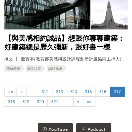
【與美感相約誠品】想跟你聊聊建築：
好建築總是歷久彌新，跟好書一樣
撰文
殷寶寧(教育部美感與設計課程創新計畫協同主持人)
誠品選書
藝文活動
誠品兒童
««
«
…
312
313
314
315
316
317
318
319
320
321
…
»
»»