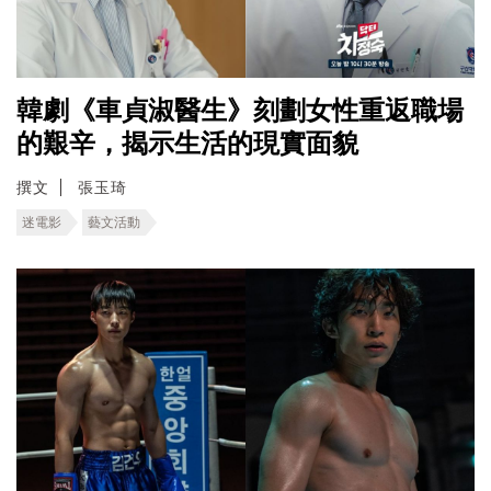
韓劇《車貞淑醫生》刻劃女性重返職場
的艱辛，揭示生活的現實面貌
撰文
張玉琦
迷電影
藝文活動