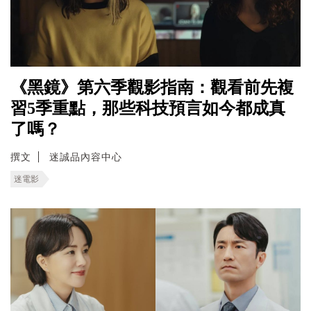
《黑鏡》第六季觀影指南：觀看前先複
習5季重點，那些科技預言如今都成真
了嗎？
撰文
迷誠品內容中心
迷電影