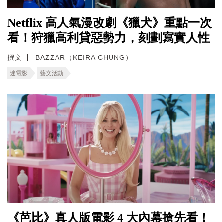
Netflix 高人氣漫改劇《獵犬》重點一次
看！狩獵高利貸惡勢力，刻劃寫實人性
撰文
BAZZAR（KEIRA CHUNG）
迷電影
藝文活動
《芭比》真人版電影 4 大內幕搶先看！