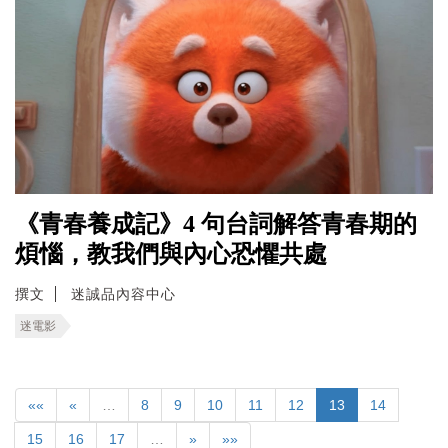
《青春養成記》4 句台詞解答青春期的
煩惱，教我們與內心恐懼共處
撰文
迷誠品內容中心
迷電影
««
«
…
8
9
10
11
12
13
14
15
16
17
…
»
»»