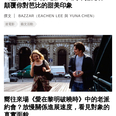
顛覆你對芭比的甜美印象
撰文
BAZZAR（EACHEN LEE 與 YUNA CHEN）
迷電影
藝文活動
嚮往來場《愛在黎明破曉時》中的老派
約會？放慢關係進展速度，看見對象的
真實面貌