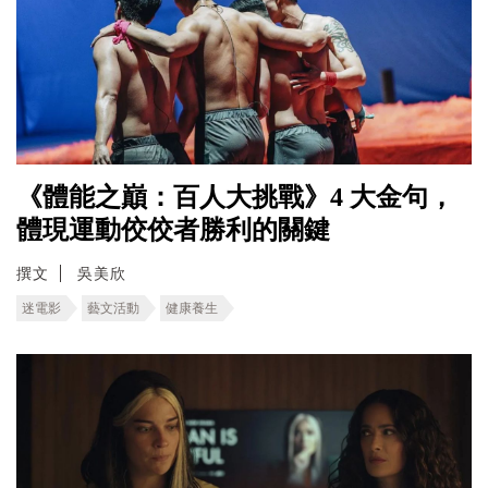
《體能之巔：百人大挑戰》4 大金句，
體現運動佼佼者勝利的關鍵
撰文
吳美欣
迷電影
藝文活動
健康養生