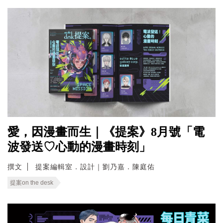
愛，因漫畫而生｜《提案》8月號「電
波發送♡心動的漫畫時刻」
撰文
提案編輯室．設計｜劉乃嘉．陳庭佑
提案on the desk