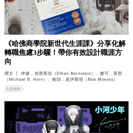
《哈佛商學院新世代生涯課》分享化解
轉職焦慮3步驟！帶你有效設計職涯方
向
撰文
伊森．伯恩斯坦（Ethan Bernstein）、麥可．霍恩
（Michael B. Horn）、鮑伯．莫伊斯塔（Bob Moesta）
人文社科