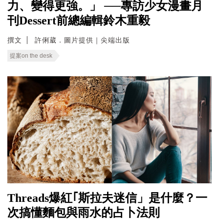
力、變得更強。」 ──專訪少女漫畫月
刊Dessert前總編輯鈴木重毅
撰文
許俐葳．圖片提供｜尖端出版
提案on the desk
Threads爆紅｢斯拉夫迷信」是什麼？一
次搞懂麵包與雨水的占卜法則