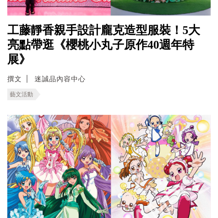
工藤靜香親手設計龐克造型服裝！5大
亮點帶逛《櫻桃小丸子原作40週年特
展》
撰文
迷誠品內容中心
藝文活動