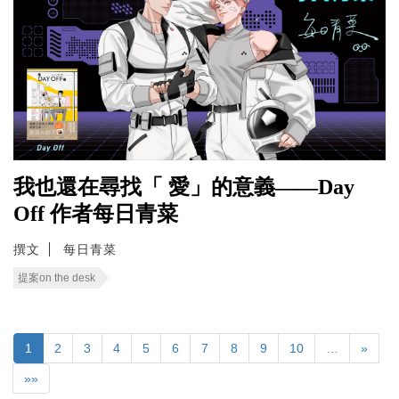
我也還在尋找「 愛」的意義——Day
Off 作者每日青菜
撰文
每日青菜
提案on the desk
1
2
3
4
5
6
7
8
9
10
…
»
»»