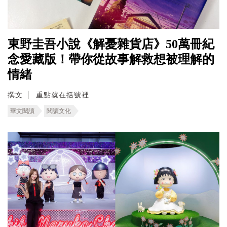
東野圭吾小說《解憂雜貨店》50萬冊紀
念愛藏版！帶你從故事解救想被理解的
情緒
撰文
重點就在括號裡
華文閱讀
閱讀文化