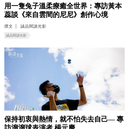
用一隻兔子溫柔療癒全世界：專訪黃本
蕊談《來自雲間的尼尼》創作心境
撰文
誠品閱讀光影
誠品閱讀光影
保持初衷與熱情，就不怕失去自己— 專
訪溜溜球表演者 楊元慶