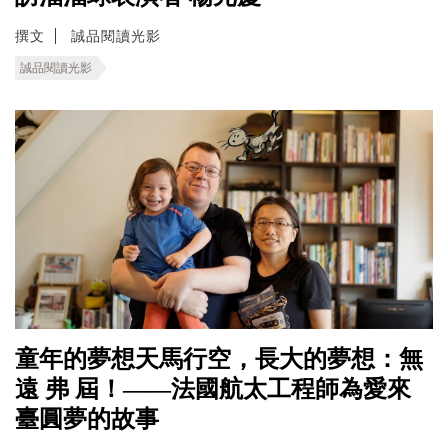
撰文
誠品閱讀光影
誠品閱讀光影
童年的夢想天馬行空，長大的夢想：無
遠 弗 屆！——法國航太工程師為愛來
臺圓夢的故事