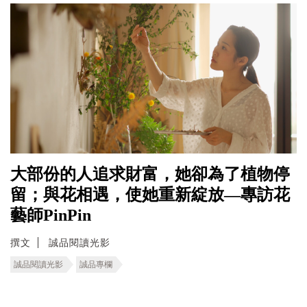
大部份的人追求財富，她卻為了植物停
留；與花相遇，使她重新綻放—專訪花
藝師PinPin
撰文
誠品閱讀光影
誠品閱讀光影
誠品專欄