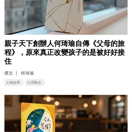
親子天下創辦人何琦瑜自傳《父母的旅
程》，原來真正改變孩子的是被好好接
住
撰文
何琦瑜
人物故事
心理勵志