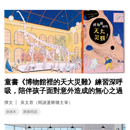
童書《博物館裡的天大災難》練習深呼
吸，陪伴孩子面對意外造成的無心之過
撰文
吳文君（閱讀盪鞦韆主筆）
迷繪本
圖像閱讀