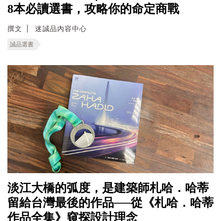
8本必讀選書，攻略你的命定商戰
撰文
迷誠品內容中心
誠品選書
淡江大橋的弧度，是建築師札哈．哈蒂
留給台灣最後的作品──從《札哈．哈蒂
作品全集》窺探設計理念