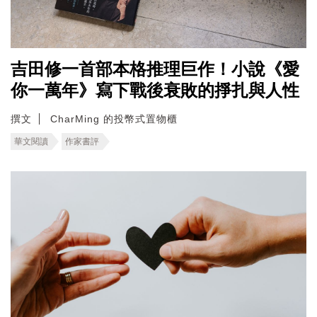
吉田修一首部本格推理巨作！小說《愛
你一萬年》寫下戰後衰敗的掙扎與人性
撰文
CharMing 的投幣式置物櫃
華文閱讀
作家書評