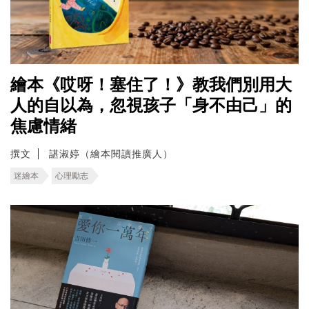
繪本《哎呀！塞住了！》教我們別用大
人的自以為，忽視孩子「身不由己」的
焦慮情緒
撰文
諶淑婷（繪本閱讀推廣人）
迷繪本
心理勵志