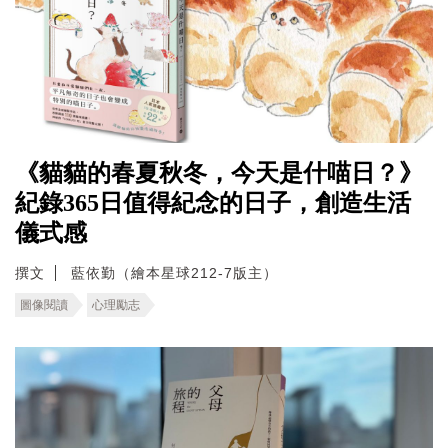
《貓貓的春夏秋冬，今天是什喵日？》
紀錄365日值得紀念的日子，創造生活
儀式感
撰文
藍依勤（繪本星球212-7版主）
圖像閱讀
心理勵志