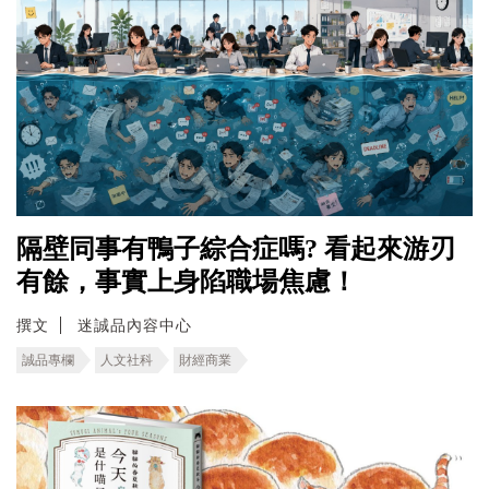
隔壁同事有鴨子綜合症嗎? 看起來游刃
有餘，事實上身陷職場焦慮！
撰文
迷誠品內容中心
誠品專欄
人文社科
財經商業