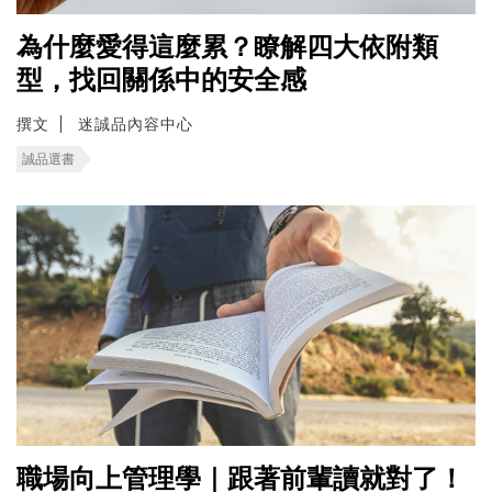
為什麼愛得這麼累？瞭解四大依附類
型，找回關係中的安全感
撰文
迷誠品內容中心
誠品選書
職場向上管理學｜跟著前輩讀就對了！