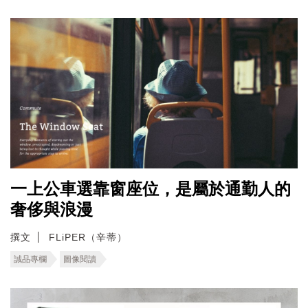
一上公車選靠窗座位，是屬於通勤人的
奢侈與浪漫
撰文
FLiPER（辛蒂）
誠品專欄
圖像閱讀