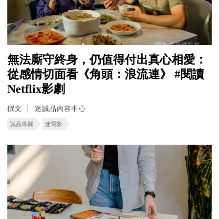
無法廝守終身，仍值得付出真心相愛：
從感情切面看《角頭：浪流連》 #閱讀
Netflix影劇
撰文
迷誠品內容中心
誠品專欄
迷電影