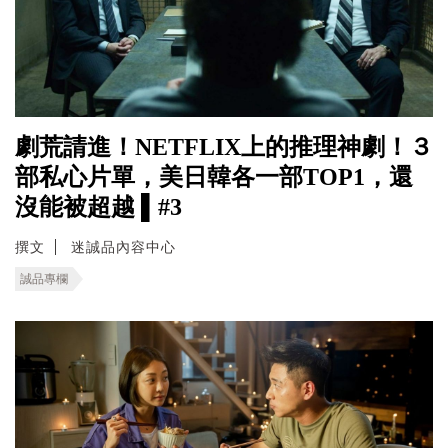
劇荒請進！NETFLIX上的推理神劇！３
部私心片單，美日韓各一部TOP1，還
沒能被超越 ▌#3
撰文
迷誠品內容中心
誠品專欄