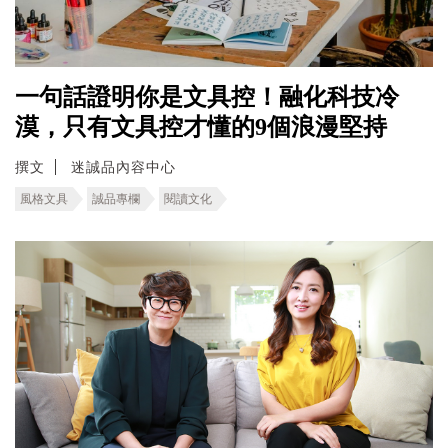
一句話證明你是文具控！融化科技冷
漠，只有文具控才懂的9個浪漫堅持
撰文
迷誠品內容中心
風格文具
誠品專欄
閱讀文化