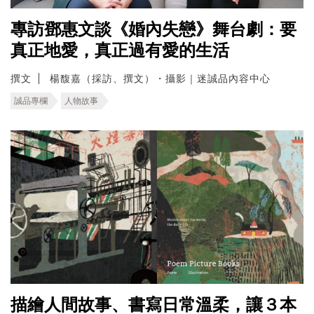
專訪鄧惠文談《婚內失戀》舞台劇：要
真正地愛，真正過有愛的生活
撰文
楊馥嘉（採訪、撰文）・攝影｜迷誠品內容中心
誠品專欄
人物故事
描繪人間故事、書寫日常溫柔，讓３本