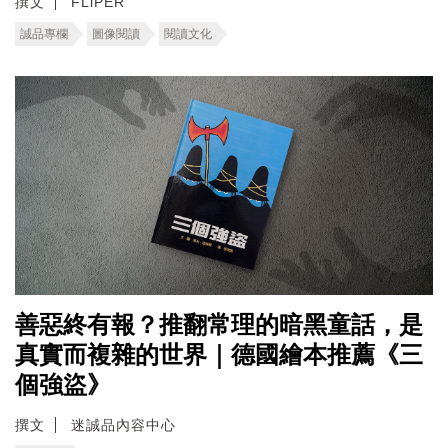
撰文
FLiPER
誠品專欄
圖像閱讀
閱讀文化
善惡終有報？推翻常理的暗黑童話，是
真實而複雜的世界｜德國繪本推薦《三
個強盜》
撰文
迷誠品內容中心