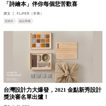
「詩繪本」伴你每個悲苦歡喜
撰文
FLiPER（辛蒂）
迷繪本
誠品專欄
台灣設計力大爆發，2021 金點新秀設計
獎決審名單出爐！