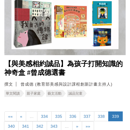
【與美感相約誠品】為孩子打開知識的
神奇盒 #曾成德選書
撰文
曾成德 (教育部美感與設計課程創新計畫主持人)
華文閱讀
親子家庭
藝文活動
誠品兒童
««
«
…
334
335
336
337
338
339
340
341
342
343
…
»
»»